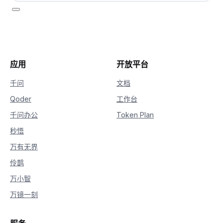
应用
开放平台
千问
文档
Qoder
工作台
千问办公
Token Plan
秒悟
万有无界
伶鹊
万小智
万镜一刻