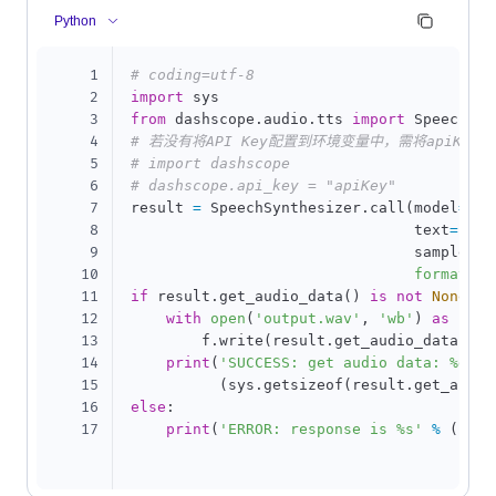
Python
1
# coding=utf-8
2
import
3
from
 dashscope
.
audio
.
tts 
import
4
# 若没有将API Key配置到环境变量中，需将apiKey替
5
# import dashscope
6
# dashscope.api_key = "apiKey"
7
result 
=
 SpeechSynthesizer
.
call
(
model
=
'sa
8
                                text
=
'今
9
                                sample_ra
10
format
=
'w
11
if
 result
.
get_audio_data
(
)
is
not
None
:
12
with
open
(
'output.wav'
,
'wb'
)
as
 f
:
13
        f
.
write
(
result
.
get_audio_data
(
)
)
14
print
(
'SUCCESS: get audio data: %dbyt
15
(
sys
.
getsizeof
(
result
.
get_audio
16
else
:
17
print
(
'ERROR: response is %s'
%
(
resu