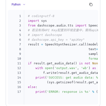
Python
1
# coding=utf-8
2
import
3
from
 dashscope
.
audio
.
tts 
import
4
# 若没有将API Key配置到环境变量中，需将apiKey替
5
# import dashscope
6
# dashscope.api_key = "apiKey"
7
result 
=
 SpeechSynthesizer
.
call
(
model
=
'sa
8
                                text
=
'今
9
                                sample_ra
10
format
=
'w
11
if
 result
.
get_audio_data
(
)
is
not
None
:
12
with
open
(
'output.wav'
,
'wb'
)
as
 f
:
13
        f
.
write
(
result
.
get_audio_data
(
)
)
14
print
(
'SUCCESS: get audio data: %dbyt
15
(
sys
.
getsizeof
(
result
.
get_audio
16
else
:
17
print
(
'ERROR: response is %s'
%
(
resu