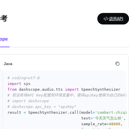
参考
调用API
ope
n
Java
# coding=utf-8
import
from
 dashscope
.
audio
.
tts 
import
# 若没有将API Key配置到环境变量中，需将apiKey替换为自己的API 
# import dashscope
# dashscope.api_key = "apiKey"
result 
=
 SpeechSynthesizer
.
call
(
model
=
'sambert-zhiqi
                                text
=
'今天天气怎么样'
,
                                sample_rate
=
48000
,