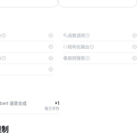
全
函数调用
结构化输出
务
联网搜索
mbert 语音合成
1
¥
每万字符
限制