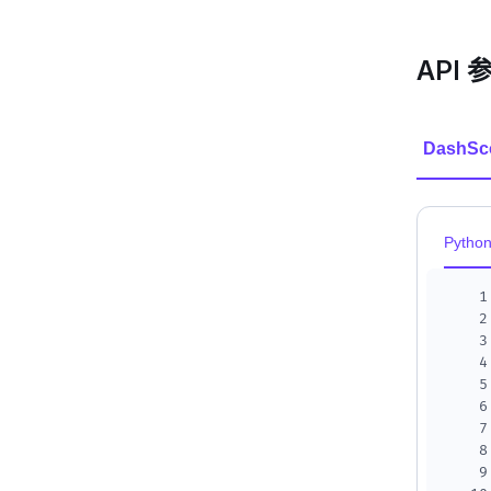
API 
DashSc
Pytho
1
2
3
4
5
6
7
8
9