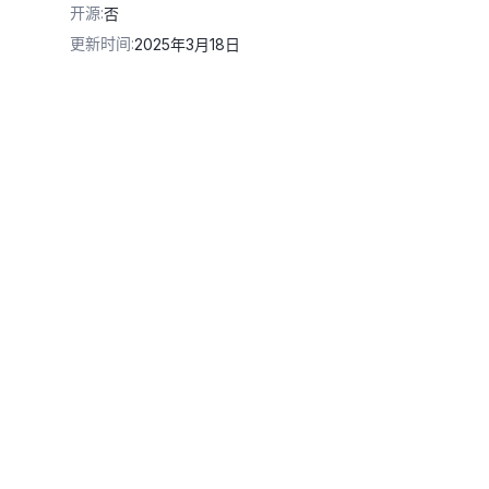
开源
:
否
更新时间
:
2025年3月18日
Key
an-v1'
,