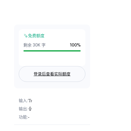
免费额度
剩余 30K 字
100
%
登录后查看实际额度
输入
:
输出
:
功能
:
-