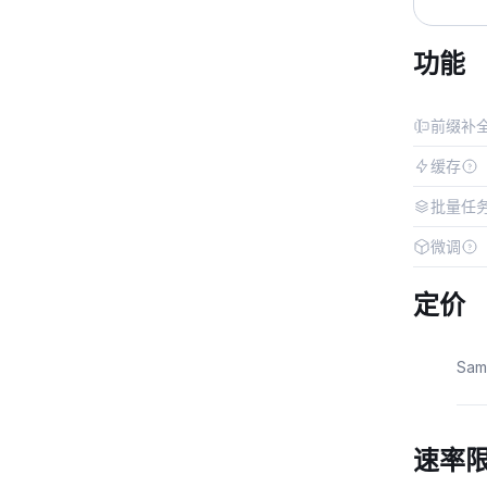
功能
前缀补
缓存
批量任
微调
定价
Sa
速率