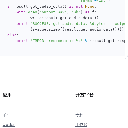
format
=
'wav'
)
if
 result
.
get_audio_data
(
)
is
not
None
:
with
open
(
'output.wav'
,
'wb'
)
as
 f
:
        f
.
write
(
result
.
get_audio_data
(
)
)
print
(
'SUCCESS: get audio data: %dbytes in outpu
(
sys
.
getsizeof
(
result
.
get_audio_data
(
)
)
)
)
else
:
print
(
'ERROR: response is %s'
%
(
result
.
get_resp
应用
开放平台
千问
文档
Qoder
工作台