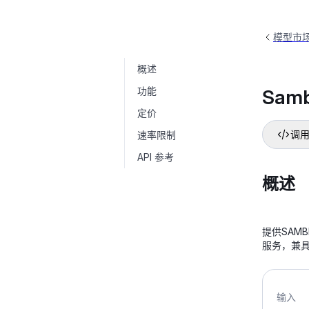
模型市
概述
Sambert语音合成
sambert-zhiqian-v1
功能
Sam
定价
速率限制
调用
API 参考
概述
提供SAM
服务，兼
输入