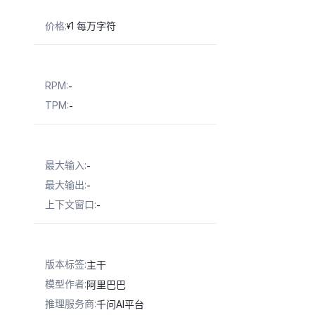
价格
:
1 每万字符
¥
RPM
:
-
TPM
:
-
最大输入
:
-
最大输出
:
-
上下文窗口
:
-
版本标签
:
主干
模型作者
:
阿里巴巴
推理服务商
:
千问AI平台