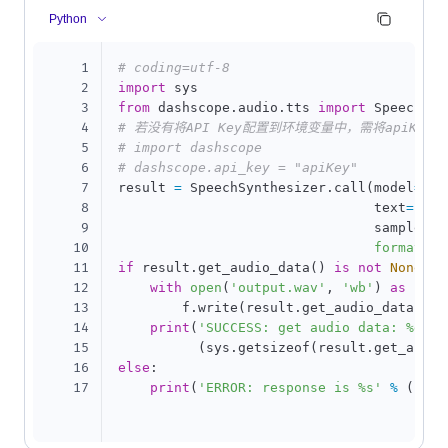
Python
1
# coding=utf-8
2
import
3
from
 dashscope
.
audio
.
tts 
import
4
# 若没有将API Key配置到环境变量中，需将apiKey替
5
# import dashscope
6
# dashscope.api_key = "apiKey"
7
result 
=
 SpeechSynthesizer
.
call
(
model
=
'sa
8
                                text
=
'今
9
                                sample_ra
10
format
=
'w
11
if
 result
.
get_audio_data
(
)
is
not
None
:
12
with
open
(
'output.wav'
,
'wb'
)
as
 f
:
13
        f
.
write
(
result
.
get_audio_data
(
)
)
14
print
(
'SUCCESS: get audio data: %dbyt
15
(
sys
.
getsizeof
(
result
.
get_audio
16
else
:
17
print
(
'ERROR: response is %s'
%
(
resu