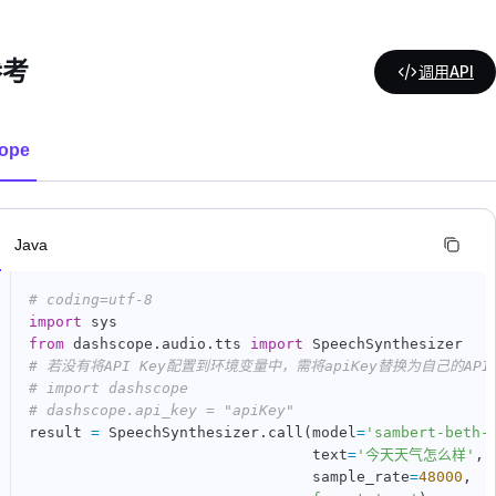
参考
调用API
ope
n
Java
# coding=utf-8
import
from
 dashscope
.
audio
.
tts 
import
# 若没有将API Key配置到环境变量中，需将apiKey替换为自己的API 
# import dashscope
# dashscope.api_key = "apiKey"
result 
=
 SpeechSynthesizer
.
call
(
model
=
'sambert-beth-
                                text
=
'今天天气怎么样'
,
                                sample_rate
=
48000
,