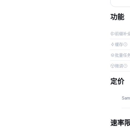
功能
前缀补
缓存
批量任
微调
定价
Sa
速率