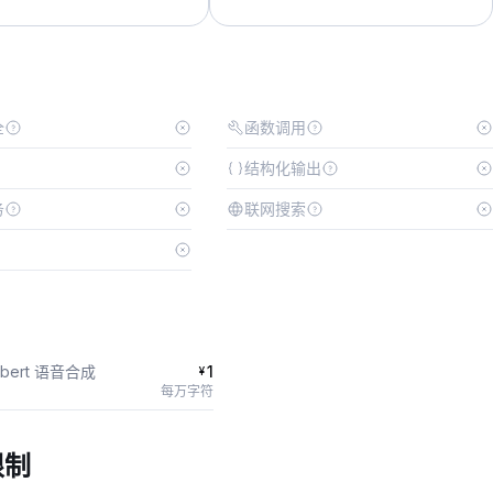
全
函数调用
结构化输出
务
联网搜索
mbert 语音合成
1
¥
每万字符
限制