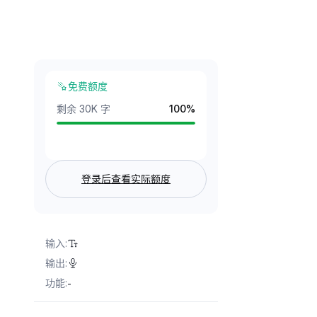
免费额度
剩余 30K 字
100
%
登录后查看实际额度
输入
:
输出
:
功能
:
-