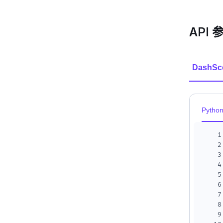
API 
DashSc
Pytho
1
2
3
4
5
6
7
8
9