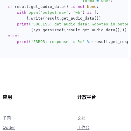
format
=
'wav'
)
if
 result
.
get_audio_data
(
)
is
not
None
:
with
open
(
'output.wav'
,
'wb'
)
as
 f
:
        f
.
write
(
result
.
get_audio_data
(
)
)
print
(
'SUCCESS: get audio data: %dbytes in outpu
(
sys
.
getsizeof
(
result
.
get_audio_data
(
)
)
)
)
else
:
print
(
'ERROR: response is %s'
%
(
result
.
get_resp
应用
开放平台
千问
文档
Qoder
工作台