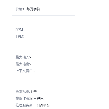
价格
:
1 每万字符
¥
RPM
:
-
TPM
:
-
最大输入
:
-
最大输出
:
-
上下文窗口
:
-
版本标签
:
主干
模型作者
:
阿里巴巴
推理服务商
:
千问AI平台