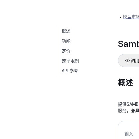
模型市
概述
Sambert语音合成
sambert-beth-v1
功能
Sam
定价
速率限制
调用
API 参考
概述
提供SAM
服务，兼
输入