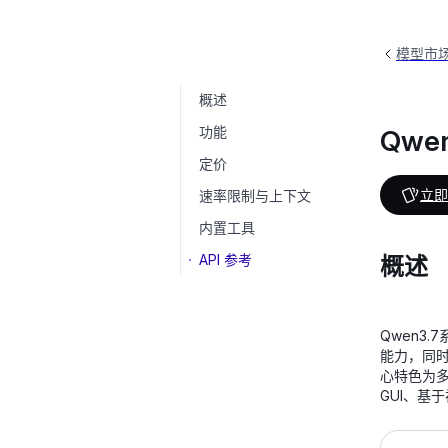
模型市
概述
Qwen3.7-Plus
qwen3.7-plus
功能
Qwen
定价
立即
速率限制与上下文
内置工具
API 参考
概述
Qwen3
能力，同
心特色为
GUI、基