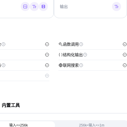
输出
全
函数调用
结构化输出
务
联网搜索
内置工具
输入<=256k
256k<输入<=1m