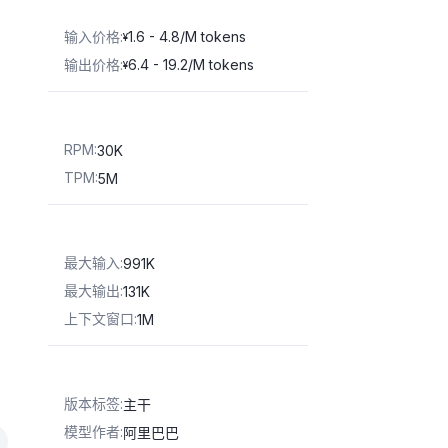
输入价格
:
1.6 - 4.8/M tokens
¥
输出价格
:
6.4 - 19.2/M tokens
¥
RPM
:
30K
TPM
:
5M
最大输入
:
991K
最大输出
:
131K
上下文窗口
:
1M
版本标签
:
主干
模型作者
:
阿里巴巴