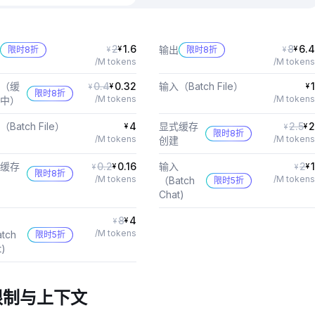
2
1.6
8
6.4
输出
限时8折
¥
限时8折
¥
¥
¥
/M tokens
/M tokens
（缓
0.4
0.32
输入（Batch File）
1
¥
¥
¥
限时8折
/M tokens
/M tokens
中）
Batch File）
4
显式缓存
2.5
2
¥
¥
¥
限时8折
/M tokens
/M tokens
创建
缓存
0.2
0.16
输入
2
1
¥
¥
¥
¥
限时8折
/M tokens
/M tokens
（Batch
限时5折
Chat)
8
4
¥
¥
/M tokens
tch
限时5折
t)
限制与上下文