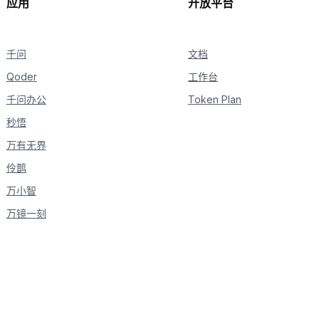
应用
开放平台
if
not
 is_answering
:
print
(
"\n"
+
"="
*
20
+
"完整回复"
+
"="
*
            is_answering 
=
True
千问
print
(
delta
.
content
,
 end
文档
=
""
,
 flush
=
True
)
Qoder
工作台
千问办公
Token Plan
秒悟
万有无界
伶鹊
万小智
万镜一刻