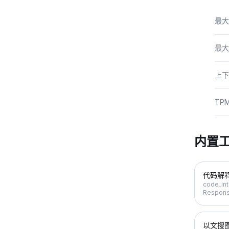
最大
最大
上下
TP
内置
代码解
code_int
Respons
以文搜