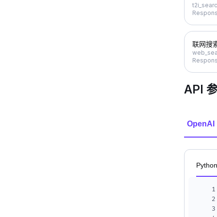
t2i_sear
Respons
联网搜
web_sea
Respons
API 
OpenAI
Pytho
1
2
3