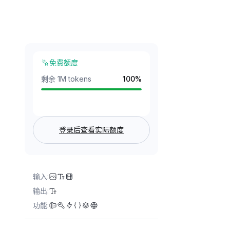
免费额度
剩余 1M tokens
100
%
登录后查看实际额度
输入
:
输出
:
功能
: