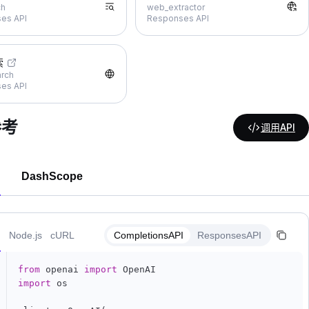
ch
web_extractor
es API
Responses API
索
rch
es API
参考
调用API
DashScope
n
Node.js
cURL
CompletionsAPI
ResponsesAPI
from
 openai 
import
import
 os
