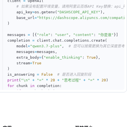
client 
=
 OpenAI
(
# 如果没有配置环境变量，请用阿里云百炼API Key替换：api_key
    api_key
=
os
.
getenv
(
"DASHSCOPE_API_KEY"
)
,
    base_url
=
"https://dashscope.aliyuncs.com/compati
)
messages 
=
[
{
"role"
:
"user"
,
"content"
:
"你是谁"
}
]
completion 
=
 client
.
chat
.
completions
.
create
(
    model
=
"qwen3.7-plus"
,
# 您可以按需更换为其它深度思考
    messages
=
messages
,
    extra_body
=
{
"enable_thinking"
:
True
}
,
    stream
=
True
)
is_answering 
=
False
# 是否进入回复阶段
print
(
"\n"
+
"="
*
20
+
"思考过程"
+
"="
*
20
)
for
 chunk 
in
 completion
:
if
not
 chunk
.
choices
:
continue
    delta 
=
 chunk
.
choices
[
0
]
.
delta

if
hasattr
(
delta
,
"reasoning_content"
)
and
 delta
if
not
 is_answering
:
print
(
delta
.
reasoning_content
,
 end
=
""
,
 f
if
hasattr
(
delta
,
"content"
)
and
 delta
.
content
: