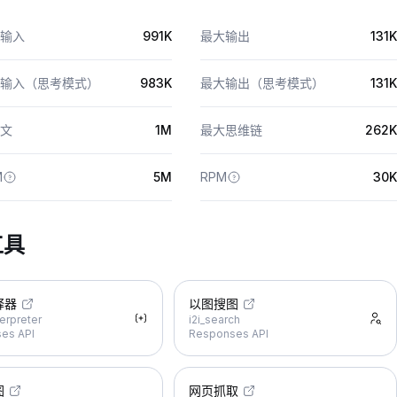
输入
991K
最大输出
131K
输入（思考模式）
983K
最大输出（思考模式）
131K
文
1M
最大思维链
262K
M
5M
RPM
30K
工具
释器
以图搜图
erpreter
i2i_search
es API
Responses API
图
网页抓取