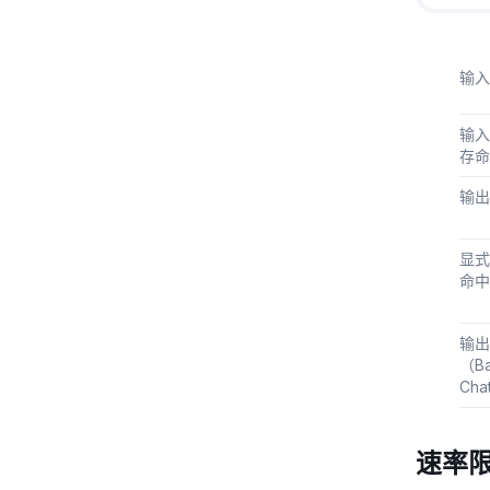
输入
输入
存命
输出（
显式
命中
输出
（Ba
Cha
速率