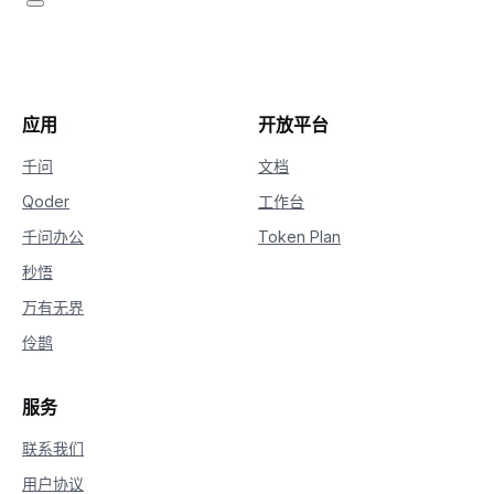
21
if
not
 is_answering
:
22
print
(
delta
.
reasoning_con
23
# 收到content，开始进行回复
24
if
hasattr
(
delta
,
"content"
)
and
 
25
if
not
 is_answering
:
26
print
(
"\n"
+
"="
*
20
+
应用
开放平台
27
                is_answering 
=
True
28
print
(
delta
.
content
,
 end
=
""
,
 
千问
文档
Qoder
工作台
千问办公
Token Plan
秒悟
万有无界
伶鹊
服务
联系我们
用户协议