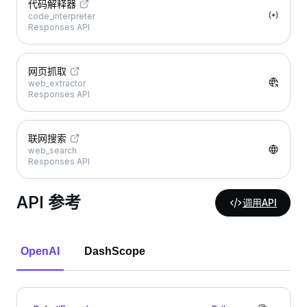
代码解释器
code_interpreter
Responses API
网页抓取
web_extractor
Responses API
联网搜索
web_search
Responses API
API 参考
调用API
OpenAI
DashScope