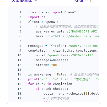
DefaultExample
Python
1
from
 openai 
import
2
import
 os

3
client 
=
 OpenAI
(
4
# 如果没有配置环境变量，请用阿里云百炼API Key替
5
    api_key
=
os
.
getenv
(
"DASHSCOPE_API_KEY"
6
    base_url
=
"https://dashscope.aliyuncs.
7
)
8
messages 
=
[
{
"role"
:
"user"
,
"content"
:
9
completion 
=
 client
.
chat
.
completions
.
crea
10
    model
=
"qwen3.7-max-2026-05-17"
,
11
    messages
=
messages
,
12
    stream
=
True
13
)
14
is_answering 
=
False
# 是否进入回复阶段
15
print
(
"\n"
+
"="
*
20
+
"思考过程"
+
"="
*
16
for
 chunk 
in
 completion
:
17
if
 chunk
.
choices
:
18
        delta 
=
 chunk
.
choices
[
0
]
.
delta

19
# 只收集思考内容
20
if
hasattr
(
delta
,
"reasoning_cont