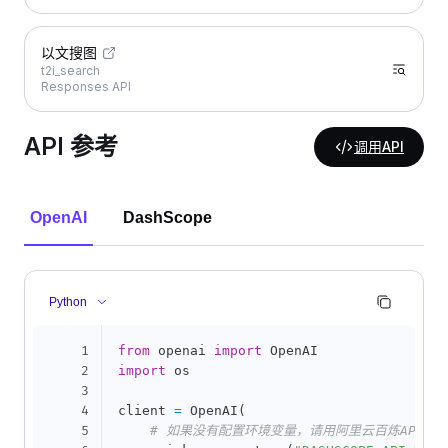
以文搜图
t2i_search
Responses API
API 参考
调用API
OpenAI
DashScope
Python
1
from
 openai 
import
2
import
 os

3
4
client 
=
 OpenAI
(
5
# 如果没有配置环境变量，请用阿里云百炼API Key替