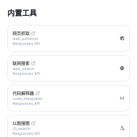
内置工具
网页抓取
web_extractor
Responses API
联网搜索
web_search
Responses API
代码解释器
code_interpreter
Responses API
以图搜图
i2i_search
Responses API