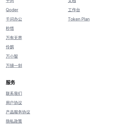
千问
文档
29
            is_answering 
=
True
Qoder
工作台
30
print
(
delta
.
content
,
 end
=
""
,
 flus
千问办公
Token Plan
秒悟
万有无界
伶鹊
万小智
万镜一刻
服务
联系我们
用户协议
产品服务协议
隐私政策