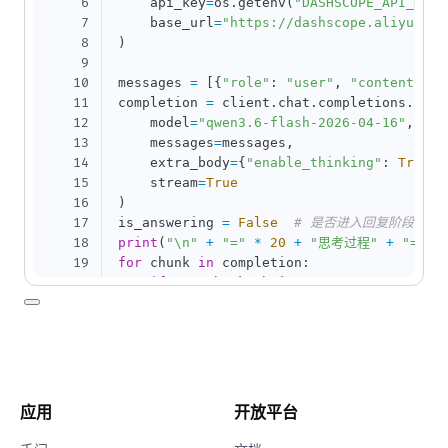
6
    api_key
=
os
.
getenv
(
"DASHSCOPE_API_KEY"
7
    base_url
=
"https://dashscope.aliyuncs.
8
)
9
10
messages 
=
[
{
"role"
:
"user"
,
"content"
:
11
completion 
=
 client
.
chat
.
completions
.
crea
12
    model
=
"qwen3.6-flash-2026-04-16"
,
#
13
    messages
=
messages
,
14
    extra_body
=
{
"enable_thinking"
:
True
}
,
15
    stream
=
True
16
)
17
is_answering 
=
False
# 是否进入回复阶段
18
print
(
"\n"
+
"="
*
20
+
"思考过程"
+
"="
*
19
for
 chunk 
in
 completion
:
20
if
not
 chunk
.
choices
:
21
continue
22
    delta 
=
 chunk
.
choices
[
0
]
.
delta

23
if
hasattr
(
delta
,
"reasoning_content"
24
if
not
 is_answering
:
25
print
(
delta
.
reasoning_content
26
if
hasattr
(
delta
,
"content"
)
and
 delt
应用
开放平台
27
if
not
 is_answering
:
28
print
(
"\n"
+
"="
*
20
+
"完整