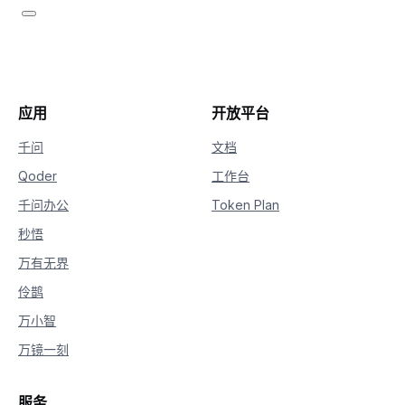
21
continue
22
    delta 
=
 chunk
.
choices
[
0
]
.
delta

23
if
hasattr
(
delta
,
"reasoning_content"
24
if
not
 is_answering
:
25
print
(
delta
.
reasoning_content
26
if
hasattr
(
delta
,
"content"
)
and
 delt
应用
开放平台
27
if
not
 is_answering
:
28
print
(
"\n"
+
"="
*
20
+
"完整
千问
文档
29
            is_answering 
=
True
Qoder
工作台
30
print
(
delta
.
content
,
 end
=
""
,
 flus
千问办公
Token Plan
秒悟
万有无界
伶鹊
万小智
万镜一刻
服务