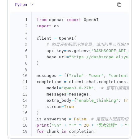
Python
1
from
 openai 
import
2
import
 os

3
4
client 
=
 OpenAI
(
5
# 如果没有配置环境变量，请用阿里云百炼API Key替
6
    api_key
=
os
.
getenv
(
"DASHSCOPE_API_KEY"
7
    base_url
=
"https://dashscope.aliyuncs.
8
)
9
10
messages 
=
[
{
"role"
:
"user"
,
"content"
:
11
completion 
=
 client
.
chat
.
completions
.
crea
12
    model
=
"qwen3.6-27b"
,
# 您可以按需更换
13
    messages
=
messages
,
14
    extra_body
=
{
"enable_thinking"
:
True
}
,
15
    stream
=
True
16
)
17
is_answering 
=
False
# 是否进入回复阶段
18
print
(
"\n"
+
"="
*
20
+
"思考过程"
+
"="
*
19
for
 chunk 
in
 completion
:
20
if
not
 chunk
.
choices
: