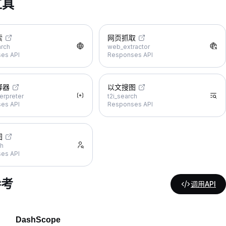
工具
索
网页抓取
rch
web_extractor
es API
Responses API
释器
以文搜图
erpreter
t2i_search
es API
Responses API
图
ch
es API
参考
调用API
DashScope