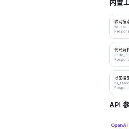
内置
联网搜
web_sea
Respons
代码解
code_int
Respons
以图搜
i2i_sear
Respons
API 
OpenAI