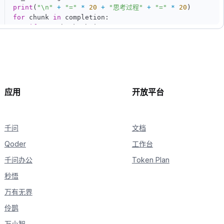
print
(
"\n"
+
"="
*
20
+
"思考过程"
+
"="
*
20
)
for
 chunk 
in
 completion
:
if
not
 chunk
.
choices
:
continue
    delta 
=
 chunk
.
choices
[
0
]
.
delta

if
hasattr
(
delta
,
"reasoning_content"
)
and
 delta
if
not
 is_answering
:
print
(
delta
.
reasoning_content
,
 end
=
""
,
 f
if
hasattr
(
delta
,
"content"
)
and
 delta
.
content
:
应用
开放平台
if
not
 is_answering
:
print
(
"\n"
+
"="
*
20
+
"完整回复"
+
"="
*
            is_answering 
=
True
千问
print
(
delta
.
content
,
 end
文档
=
""
,
 flush
=
True
)
Qoder
工作台
千问办公
Token Plan
秒悟
万有无界
伶鹊
万小智