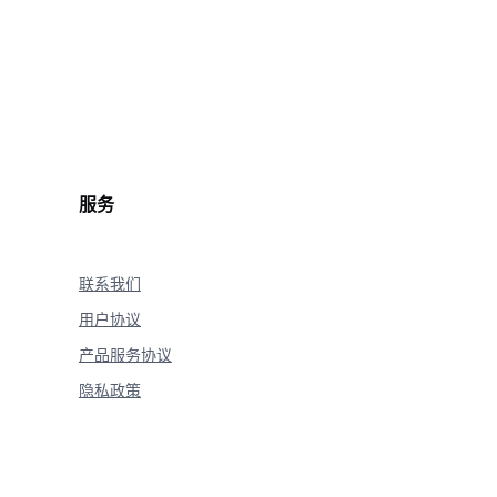
.
reasoning_content 
is
not
None
:
lush
=
True
)
服务
20
)
联系我们
用户协议
产品服务协议
隐私政策