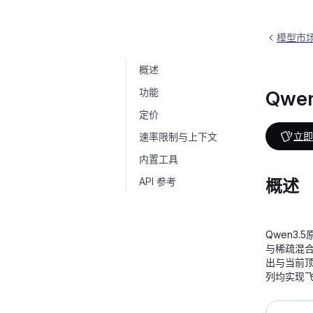
模型市
概述
Qwen3.5-Plus
qwen3.5-plus-2026-02-15
功能
Qwen
定价
立即
速率限制与上下文
内置工具
API 参考
概述
Qwen3
与稀疏混合
出与当前
列均实现飞