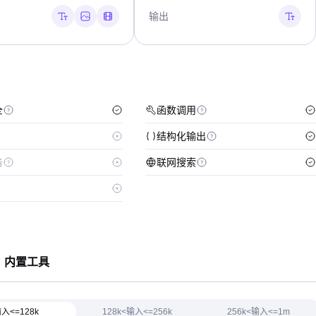
输出
全
函数调用
结构化输出
务
联网搜索
内置工具
入<=128k
128k<输入<=256k
256k<输入<=1m