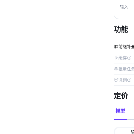
输入
功能
前缀补
缓存
批量任
微调
定价
模型
输