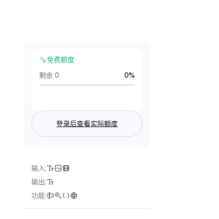
免费额度
剩余 0
0
%
登录后查看实际额度
输入
:
输出
:
功能
: