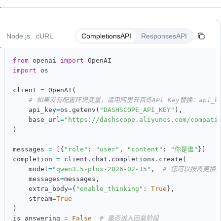
n
Node.js
cURL
CompletionsAPI
ResponsesAPI
from
 openai 
import
import
 os

client 
=
 OpenAI
(
# 如果没有配置环境变量，请用阿里云百炼API Key替换：api_key
    api_key
=
os
.
getenv
(
"DASHSCOPE_API_KEY"
)
,
    base_url
=
"https://dashscope.aliyuncs.com/compati
)
messages 
=
[
{
"role"
:
"user"
,
"content"
:
"你是谁"
}
]
completion 
=
 client
.
chat
.
completions
.
create
(
    model
=
"qwen3.5-plus-2026-02-15"
,
# 您可以按需更换
    messages
=
messages
,
    extra_body
=
{
"enable_thinking"
:
True
}
,
    stream
=
True
)
is_answering 
=
False
# 是否进入回复阶段