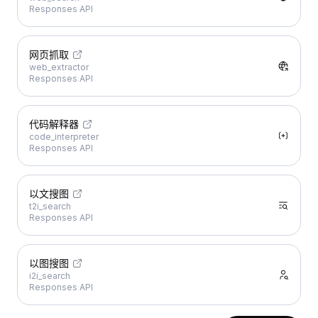
Responses API
网页抓取
web_extractor
Responses API
代码解释器
code_interpreter
Responses API
以文搜图
t2i_search
Responses API
以图搜图
i2i_search
Responses API