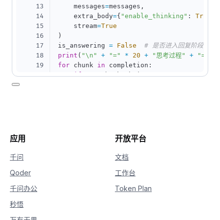
13
    messages
=
messages
,
14
    extra_body
=
{
"enable_thinking"
:
True
}
,
15
    stream
=
True
16
)
17
is_answering 
=
False
# 是否进入回复阶段
18
print
(
"\n"
+
"="
*
20
+
"思考过程"
+
"="
*
19
for
 chunk 
in
 completion
:
20
if
not
 chunk
.
choices
:
21
continue
22
    delta 
=
 chunk
.
choices
[
0
]
.
delta

23
if
hasattr
(
delta
,
"reasoning_content"
24
if
not
 is_answering
:
25
print
(
delta
.
reasoning_content
26
if
hasattr
(
delta
,
"content"
)
and
 delt
应用
开放平台
27
if
not
 is_answering
:
28
print
(
"\n"
+
"="
*
20
+
"完整
千问
文档
29
            is_answering 
=
True
Qoder
工作台
30
print
(
delta
.
content
,
 end
=
""
,
 flus
千问办公
Token Plan
秒悟
万有无界