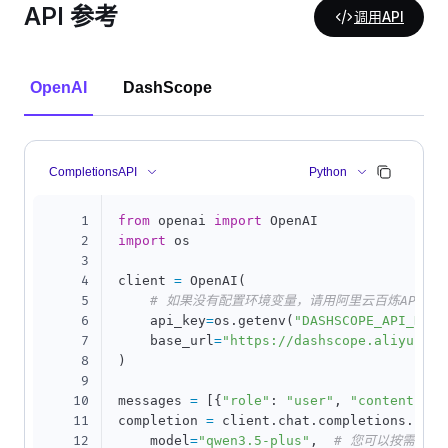
API 参考
调用API
OpenAI
DashScope
CompletionsAPI
Python
1
from
 openai 
import
2
import
 os

3
4
client 
=
 OpenAI
(
5
# 如果没有配置环境变量，请用阿里云百炼API Key替
6
    api_key
=
os
.
getenv
(
"DASHSCOPE_API_KEY"
7
    base_url
=
"https://dashscope.aliyuncs.
8
)
9
10
messages 
=
[
{
"role"
:
"user"
,
"content"
:
11
completion 
=
 client
.
chat
.
completions
.
crea
12
    model
=
"qwen3.5-plus"
,
# 您可以按需更换