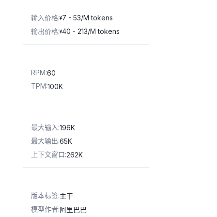
输入价格
:
7 - 53/M tokens
¥
输出价格
:
40 - 213/M tokens
¥
RPM
:
60
TPM
:
100K
最大输入
:
196K
最大输出
:
65K
上下文窗口
:
262K
版本标签
:
主干
模型作者
:
阿里巴巴