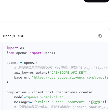
n
Node.js
cURL
import
from
 openai 
import
 OpenAI

client 
=
 OpenAI
(
# 新加坡和北京地域的API Key不同。获取API Key：https://www.a
    api_key
=
os
.
getenv
(
"DASHSCOPE_API_KEY"
)
,
    base_url
=
"https://dashscope.aliyuncs.com/compati
)
completion 
=
 client
.
chat
.
completions
.
create
(
    model
=
"qwen3.5-omni-plus"
,
    messages
=
[
{
"role"
:
"user"
,
"content"
:
"你是谁"
}
]
,
# 设置输出数据的模态，当前支持两种：["text","audio"]、["