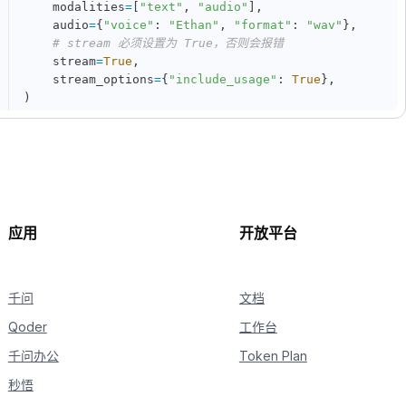
    modalities
=
[
"text"
,
"audio"
]
,
    audio
=
{
"voice"
:
"Ethan"
,
"format"
:
"wav"
}
,
# stream 必须设置为 True，否则会报错
    stream
=
True
,
    stream_options
=
{
"include_usage"
:
True
}
,
)
for
 chunk 
in
 completion
:
if
 chunk
.
choices
:
print
(
chunk
.
choices
[
0
]
.
delta
)
else
:
print
(
chunk
.
usage
)
应用
开放平台
千问
文档
Qoder
工作台
千问办公
Token Plan
秒悟