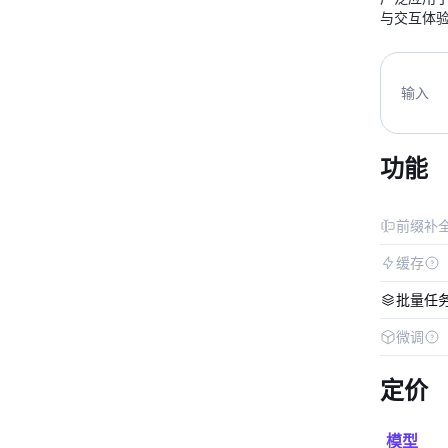
与交互体
输入
功能
前缀补
缓存
批量任
微调
定价
模型