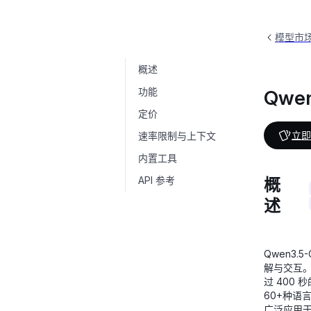
模型市
概述
Qwen3.5-Omni-Plus
qwen3.5-omni-pl
功能
Qwen
定价
立即
速率限制与上下文
内置工具
API 参考
概
述
Qwen3
解与交互。
过 400
60+种语
广泛应用