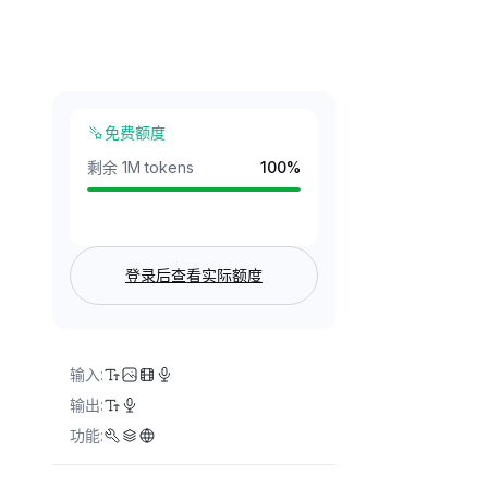
免费额度
剩余 1M tokens
100
%
登录后查看实际额度
输入
:
输出
:
功能
: