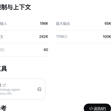
限制与上下文
输入
196K
最大输出
65K
文
262K
TPM
100K
M
60
工具
索
trategy:agent
ions API
参考
调用API