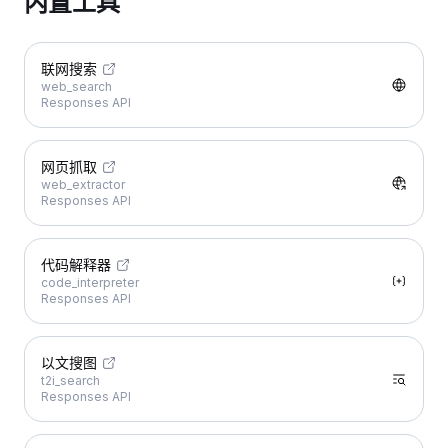
内置工具
联网搜索
web_search
Responses API
网页抓取
web_extractor
Responses API
代码解释器
code_interpreter
Responses API
以文搜图
t2i_search
Responses API