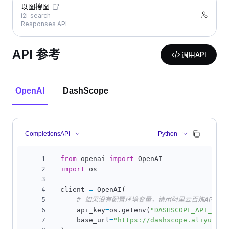
以图搜图
i2i_search
Responses API
API 参考
调用API
OpenAI
DashScope
CompletionsAPI
Python
1
from
 openai 
import
2
import
 os

3
4
client 
=
 OpenAI
(
5
# 如果没有配置环境变量，请用阿里云百炼API Key替
6
    api_key
=
os
.
getenv
(
"DASHSCOPE_API_KEY"
7
    base_url
=
"https://dashscope.aliyuncs.