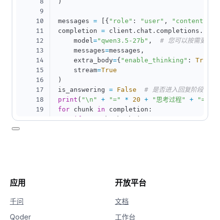
8
)
9
10
messages 
=
[
{
"role"
:
"user"
,
"content"
:
11
completion 
=
 client
.
chat
.
completions
.
crea
12
    model
=
"qwen3.5-27b"
,
# 您可以按需更换
13
    messages
=
messages
,
14
    extra_body
=
{
"enable_thinking"
:
True
}
,
15
    stream
=
True
16
)
17
is_answering 
=
False
# 是否进入回复阶段
18
print
(
"\n"
+
"="
*
20
+
"思考过程"
+
"="
*
19
for
 chunk 
in
 completion
:
20
if
not
 chunk
.
choices
:
21
continue
22
    delta 
=
 chunk
.
choices
[
0
]
.
delta

23
if
hasattr
(
delta
,
"reasoning_content"
24
if
not
 is_answering
:
25
print
(
delta
.
reasoning_content
26
if
hasattr
(
delta
,
"content"
)
and
 delt
应用
开放平台
27
if
not
 is_answering
:
28
print
(
"\n"
+
"="
*
20
+
"完整
千问
文档
29
            is_answering 
=
True
Qoder
工作台
30
print
(
delta
.
content
,
 end
=
""
,
 flus