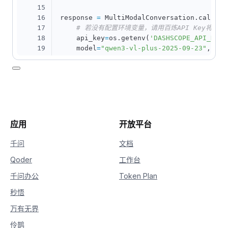
15
16
response 
=
 MultiModalConversation
.
call
(
17
# 若没有配置环境变量，请用百炼API Key将下行替换为
18
    api_key
=
os
.
getenv
(
'DASHSCOPE_API_KEY'
19
    model
=
"qwen3-vl-plus-2025-09-23"
,
20
    messages
=
messages
,
21
    stream
=
True
,
22
# enable_thinking 参数开启思考过程
23
    enable_thinking
=
True
,
24
# thinking_budget 参数设置最大推理过程 To
25
    thinking_budget
=
81920
,
26
应用
开放平台
27
)
28
千问
文档
29
# 定义完整思考过程
Qoder
工作台
30
reasoning_content 
=
""
31
# 定义完整回复
千问办公
Token Plan
32
answer_content 
=
""
33
# 判断是否结束思考过程并开始回复
秒悟
34
is_answering 
=
False
万有无界
35
36
print
(
"="
*
20
+
"思考过程"
+
"="
*
20
)
伶鹊