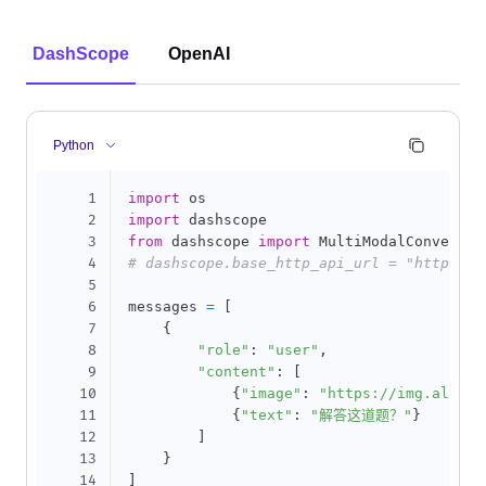
DashScope
OpenAI
Python
1
import
2
import
3
from
 dashscope 
import
4
# dashscope.base_http_api_url = "https://
5
6
messages 
=
[
7
{
8
"role"
:
"user"
,
9
"content"
:
[
10
{
"image"
:
"https://img.alicdn
11
{
"text"
:
"解答这道题？"
}
12
]
13
}
14
]