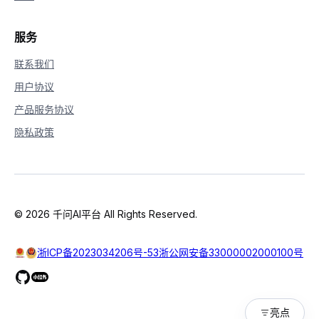
37
38
for
 chunk 
in
 response
:
39
# 如果思考过程与回复皆为空，则忽略
服务
40
    message 
=
 chunk
.
output
.
choices
[
0
]
.
mes
41
    reasoning_content_chunk 
=
 message
.
get
联系我们
42
if
(
chunk
.
output
.
choices
[
0
]
.
message
.
c
用户协议
43
        reasoning_content_chunk 
==
""
)
:
44
pass
产品服务协议
45
else
:
隐私政策
46
# 如果当前为思考过程
47
if
 reasoning_content_chunk 
!=
Non
48
print
(
chunk
.
output
.
choices
[
0
]
49
            reasoning_content 
+=
 chunk
.
ou
50
# 如果当前为回复
51
elif
 chunk
.
output
.
choices
[
0
]
.
mess
© 2026 千问AI平台 All Rights Reserved.
52
if
not
 is_answering
:
53
print
(
"\n"
+
"="
*
20
+
54
                is_answering 
=
True
浙ICP备2023034206号-53
浙公网安备33000002000100号
55
print
(
chunk
.
output
.
choices
[
0
]
56
            answer_content 
+=
 chunk
.
outpu
57
58
# 如果您需要打印完整思考过程与完整回复，请将以下
亮点
59
# print("=" * 20 + "完整思考过程" + "=" * 20