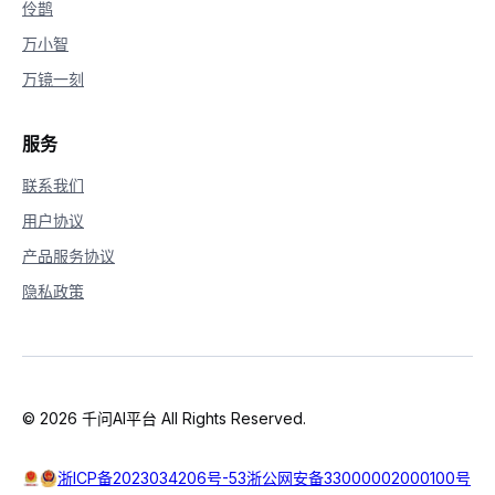
36
def
on_close
(
self
,
 close_status_code
,
伶鹊
37
        self
.
file
.
close
(
)
万小智
38
print
(
'connection closed with cod
39
万镜一刻
40
def
on_event
(
self
,
 response
:
str
)
-
>
41
try
:
42
global
 qwen_tts_realtime

服务
43
type
=
 response
[
'type'
]
44
if
'session.created'
==
type
:
联系我们
45
print
(
'start session: {}'
用户协议
46
if
'response.audio.delta'
==
47
                recv_audio_b64 
=
 response
产品服务协议
48
                self
.
file
.
write
(
base64
.
b6
49
if
'response.done'
==
type
:
隐私政策
50
print
(
f'response 
{
qwen_tt
51
if
'session.finished'
==
type
52
print
(
'session finished'
)
53
                self
.
complete_event
.
set
(
)
54
except
 Exception 
as
 e
:
© 2026 千问AI平台 All Rights Reserved.
55
print
(
'[Error] {}'
.
format
(
e
)
)
56
return
57
浙ICP备2023034206号-53
浙公网安备33000002000100号
58
def
wait_for_finished
(
self
)
: