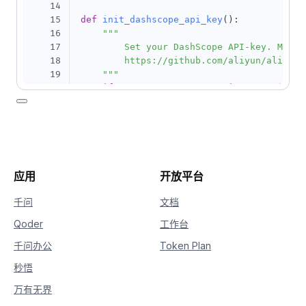
14
15
def
init_dashscope_api_key
(
)
:
16
"""

17
        Set your DashScope API-key. More i
18
        https://github.com/aliyun/alibaba
19
    """
20
if
'DASHSCOPE_API_KEY'
in
 os
.
environ
:
21
        dashscope
.
api_key 
=
 os
.
environ
[
22
'DASHSCOPE_API_KEY'
]
# load 
23
else
:
24
        dashscope
.
api_key 
=
'your-dashsco
25
26
应用
开放平台
27
28
class
MyCallback
(
QwenTtsRealtimeCallback
)
千问
文档
29
def
__init__
(
self
)
:
Qoder
工作台
30
        self
.
complete_event 
=
 threading
.
E
31
        self
.
file
=
open
(
'result_24k.pcm'
千问办公
Token Plan
32
33
def
on_open
(
self
)
-
>
None
:
秒悟
34
print
(
'connection opened, init pl
万有无界
35