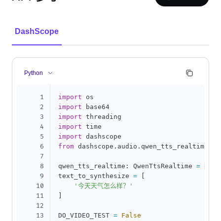
DashScope
Python
1
import
2
import
3
import
4
import
5
import
6
from
 dashscope
.
audio
.
qwen_tts_realtime 
im
7
8
qwen_tts_realtime
:
 QwenTtsRealtime 
=
None
9
text_to_synthesize 
=
[
10
'今天天气怎么样？'
11
]
12
13
DO_VIDEO_TEST 
=
False