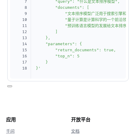
7
        "query": "什么是文本排序模型",

8
        "documents": [

9
            "文本排序模型广泛用于搜索引擎和
10
            "量子计算是计算科学的一个前沿领域",

11
            "预训练语言模型的发展给文本排序模型
12
        ]

13
    },

14
    "parameters": {

15
        "return_documents": true,

16
        "top_n": 5

17
    }

18
}'
应用
开放平台
千问
文档