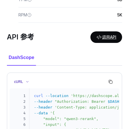
RPM
5K
API 参考
调用API
DashScope
cURL
1
curl
--location
'https://dashscope.aliyun
2
--header
"Authorization: Bearer 
$DASHSCOP
3
--header
'Content-Type: application/json'
4
--data
'{

5
    "model": "qwen3-rerank",

6
    "input": {
