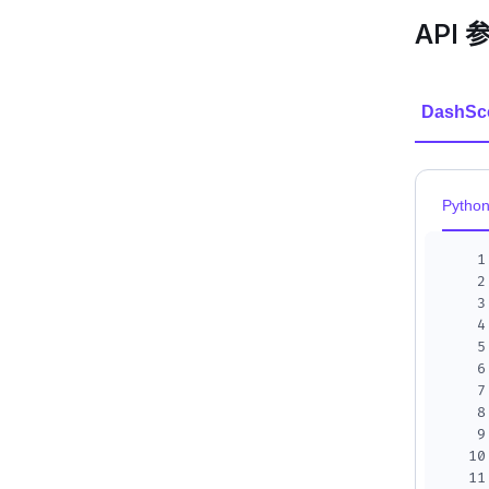
API 
DashSc
Pytho
1
2
3
4
5
6
7
8
9
10
11