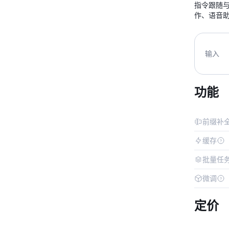
指令跟随
作、语音
输入
功能
前缀补
缓存
批量任
微调
定价