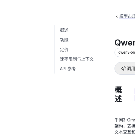
模型市
概述
Qwen3-Omni-Flash-Realtime
qwen
功能
Qwen
定价
qwen3-omn
速率限制与上下文
API 参考
调用
概
述
千问3-Om
架构，支持
文本交互