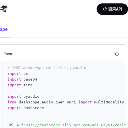
参考
调用API
ope
n
Java
# 依赖：dashscope >= 1.23.9，pyaudio
import
import
import
 time

import
from
 dashscope
.
audio
.
qwen_omni 
import
 MultiModality
,
import
 dashscope

url 
=
f'wss://dashscope.aliyuncs.com/api-ws/v1/realt