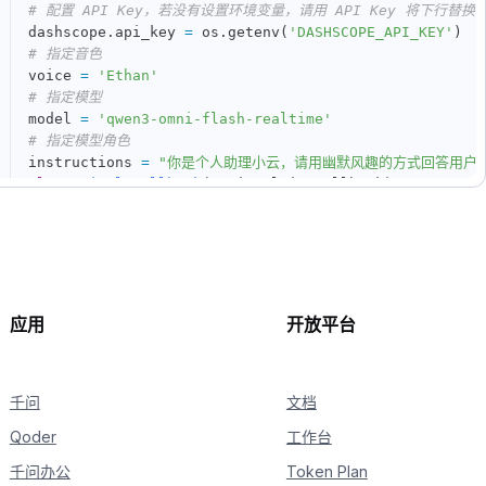
# 配置 API Key，若没有设置环境变量，请用 API Key 将下行替换为 das
dashscope
.
api_key 
=
 os
.
getenv
(
'DASHSCOPE_API_KEY'
)
# 指定音色
voice 
=
'Ethan'
# 指定模型
model 
=
'qwen3-omni-flash-realtime'
# 指定模型角色
instructions 
=
"你是个人助理小云，请用幽默风趣的方式回答用户
class
SimpleCallback
(
OmniRealtimeCallback
)
:
def
__init__
(
self
,
 pya
)
:
        self
.
pya 
=
 pya

        self
.
out 
=
None
def
on_open
(
self
)
:
# 初始化音频输出流
        self
.
out 
=
 self
.
pya
.
open
(
应用
开放平台
format
=
pyaudio
.
paInt16
,
            channels
=
1
,
            rate
=
24000
,
千问
            output
=
True
文档
)
Qoder
工作台
def
on_event
(
self
,
 response
)
:
if
 response
[
'type'
]
==
'response.audio.delta
千问办公
Token Plan