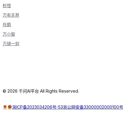
# 播放音频
秒悟
            self
.
out
.
write
(
base64
.
b64decode
(
response
elif
 response
[
'type'
]
==
'conversation.item.
万有无界
# 打印转录文本
伶鹊
print
(
f"[User] 
{
response
[
'transcript'
]
}
"
elif
 response
[
'type'
]
==
'response.audio_tra
万小智
# 打印助手回复文本
print
(
f"[LLM] 
{
response
[
'transcript'
]
}
"
)
万镜一刻
# 1. 初始化音频设备
pya 
=
 pyaudio
.
PyAudio
(
)
# 2. 创建回调函数和会话
callback 
=
 SimpleCallback
(
pya
)
conv 
=
 OmniRealtimeConversation
(
model
=
model
,
 callbac
# 3. 建立连接并配置会话
conv
.
connect
(
)
© 2026 千问AI平台 All Rights Reserved.
conv
.
update_session
(
output_modalities
=
[
MultiModality
# 4. 初始化音频输入流
浙ICP备2023034206号-53
浙公网安备33000002000100号
mic 
=
 pya
.
open
(
format
=
pyaudio
.
paInt16
,
 channels
=
1
,
 r
# 5. 主循环处理音频输入
print
(
"对话已开始，对着麦克风说话 (Ctrl+C 退出)..."
)
try
:
while
True
: