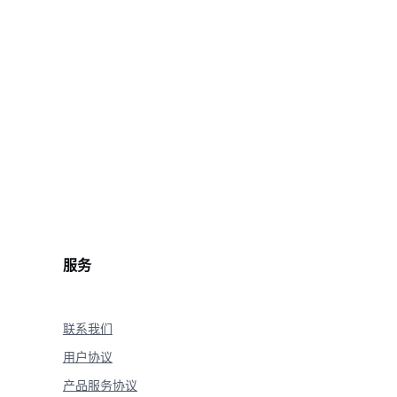
hscope.api_key = "sk-xxx"
的问题"
服务
联系我们
用户协议
'
:
产品服务协议