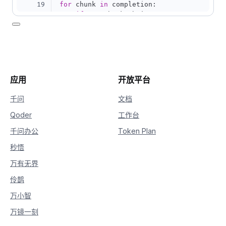
19
for
 chunk 
in
 completion
:
20
if
not
 chunk
.
choices
:
21
continue
22
    delta 
=
 chunk
.
choices
[
0
]
.
delta

23
if
hasattr
(
delta
,
"reasoning_content"
24
if
not
 is_answering
:
25
print
(
delta
.
reasoning_content
26
if
hasattr
(
delta
,
"content"
)
and
 delt
应用
开放平台
27
if
not
 is_answering
:
28
print
(
"\n"
+
"="
*
20
+
"完整
千问
文档
29
            is_answering 
=
True
Qoder
工作台
30
print
(
delta
.
content
,
 end
=
""
,
 flus
千问办公
Token Plan
秒悟
万有无界
伶鹊
万小智
万镜一刻