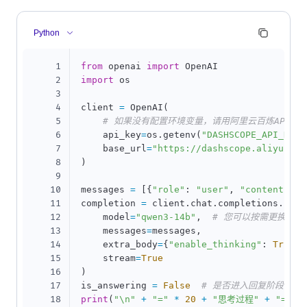
Python
1
from
 openai 
import
2
import
 os

3
4
client 
=
 OpenAI
(
5
# 如果没有配置环境变量，请用阿里云百炼API Key替
6
    api_key
=
os
.
getenv
(
"DASHSCOPE_API_KEY"
7
    base_url
=
"https://dashscope.aliyuncs.
8
)
9
10
messages 
=
[
{
"role"
:
"user"
,
"content"
:
11
completion 
=
 client
.
chat
.
completions
.
crea
12
    model
=
"qwen3-14b"
,
# 您可以按需更换为其
13
    messages
=
messages
,
14
    extra_body
=
{
"enable_thinking"
:
True
}
,
15
    stream
=
True
16
)
17
is_answering 
=
False
# 是否进入回复阶段
18
print
(
"\n"
+
"="
*
20
+
"思考过程"
+
"="
*