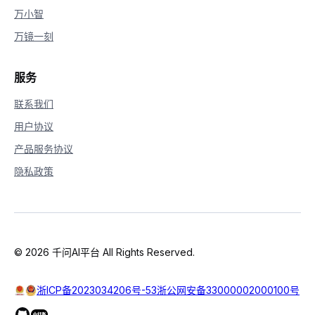
37
            url
,
万小智
38
            headers
=
headers
,
39
            json
=
data
,
万镜一刻
40
            timeout
=
60
41
)
42
服务
43
if
 response
.
status_code 
==
200
:
44
            result 
=
 response
.
json
(
)
联系我们
45
用户协议
46
            voice_name 
=
 result
[
"output"
]
47
print
(
f"音色名称: 
{
voice_name
}
产品服务协议
48
49
            base64_audio 
=
 result
[
"output
隐私政策
50
51
            audio_bytes 
=
 base64
.
b64decod
52
53
            filename 
=
f"
{
voice_name
}
_pre
54
© 2026 千问AI平台 All Rights Reserved.
55
with
open
(
filename
,
'wb'
)
as
 
56
                f
.
write
(
audio_bytes
)
57
浙ICP备2023034206号-53
浙公网安备33000002000100号
58
print
(
f"音频已保存到本地文件: 
{
fi
59
print
(
f"文件路径: 
{
os
.
path
.
abs