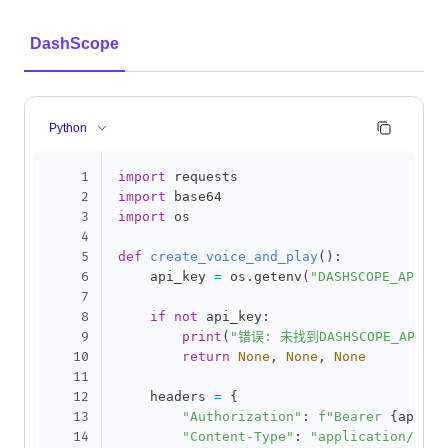
DashScope
Python
1
import
2
import
3
import
 os

4
5
def
create_voice_and_play
(
)
:
6
    api_key 
=
 os
.
getenv
(
"DASHSCOPE_API_KE
7
8
if
not
 api_key
:
9
print
(
"错误: 未找到DASHSCOPE_API_
10
return
None
,
None
,
None
11
12
    headers 
=
{
13
"Authorization"
:
f"Bearer 
{
api_ke
14
"Content-Type"
:
"application/json