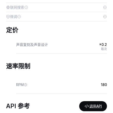
联网搜索
微调
定价
声音复刻及声音设计
0.2
¥
每次
速率限制
RPM
180
API 参考
调用API