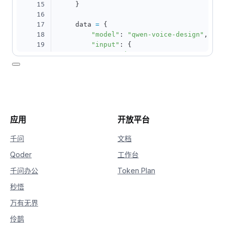
15
}
16
17
    data 
=
{
18
"model"
:
"qwen-voice-design"
,
19
"input"
:
{
20
"action"
:
"create"
,
21
"target_model"
:
"qwen3-tts-vd
22
"voice_prompt"
:
"沉稳的中年男性
23
"preview_text"
:
"各位听众朋友，
24
"preferred_name"
:
"announcer"
25
"language"
:
"zh"
26
}
,
应用
开放平台
27
"parameters"
:
{
28
"sample_rate"
:
24000
,
千问
文档
29
"response_format"
:
"wav"
Qoder
工作台
30
}
31
}
千问办公
Token Plan
32
33
    url 
=
"https://dashscope.aliyuncs.com
秒悟
34
万有无界
35
try
:
36
        response 
=
 requests
.
post
(
伶鹊