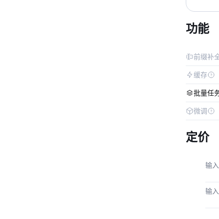
功能
前缀补
缓存
批量任
微调
定价
输入
输入（