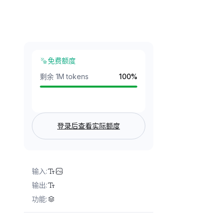
免费额度
剩余 1M tokens
100
%
登录后查看实际额度
输入
:
输出
:
功能
: