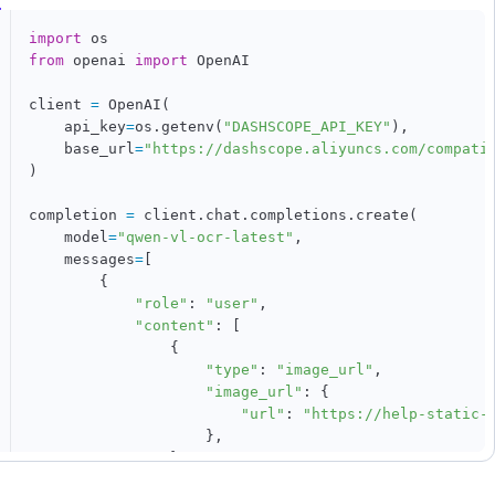
import
from
 openai 
import
 OpenAI

client 
=
 OpenAI
(
    api_key
=
os
.
getenv
(
"DASHSCOPE_API_KEY"
)
,
    base_url
=
"https://dashscope.aliyuncs.com/compati
)
completion 
=
 client
.
chat
.
completions
.
create
(
    model
=
"qwen-vl-ocr-latest"
,
    messages
=
[
{
"role"
:
"user"
,
"content"
:
[
{
"type"
:
"image_url"
,
"image_url"
:
{
"url"
:
"https://help-static-
}
,
}
,
{
"type"
:
"text"
,
"text"
:
"请仅输出图像