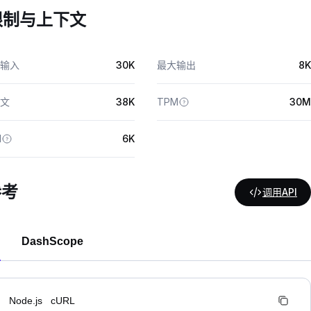
限制与上下文
输入
30K
最大输出
8K
文
38K
TPM
30M
M
6K
参考
调用API
DashScope
n
Node.js
cURL