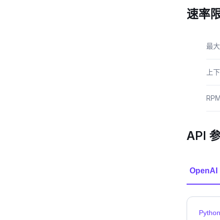
速率
最大
上下
RP
API 
OpenAI
Pytho