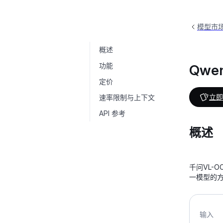
模型市
概述
Qwen-VL-OCR
qwen-vl-ocr-latest
功能
Qwe
定价
立即
速率限制与上下文
API 参考
概述
千问VL-O
一模型的
输入