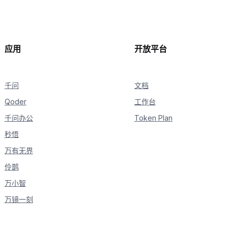
]
,
}
,
]
,
)
print
(
completion
.
choices
[
0
]
.
message
.
content
)
应用
开放平台
千问
文档
Qoder
工作台
千问办公
Token Plan
秒悟
万有无界
伶鹊
万小智
万镜一刻