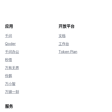
22
]
,
23
}
,
24
]
,
25
)
26
print
(
completion
.
choices
[
0
]
.
message
.
conte
应用
开放平台
千问
文档
Qoder
工作台
千问办公
Token Plan
秒悟
万有无界
伶鹊
万小智
万镜一刻
服务