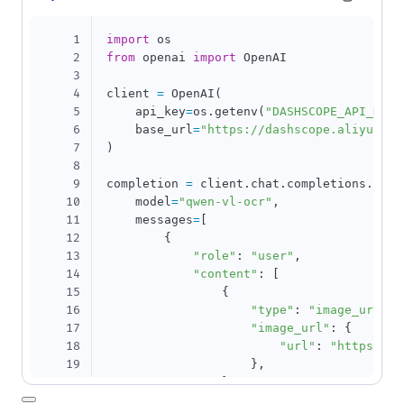
1
import
2
from
 openai 
import
 OpenAI

3
4
client 
=
 OpenAI
(
5
    api_key
=
os
.
getenv
(
"DASHSCOPE_API_KEY"
6
    base_url
=
"https://dashscope.aliyuncs.
7
)
8
9
completion 
=
 client
.
chat
.
completions
.
crea
10
    model
=
"qwen-vl-ocr"
,
11
    messages
=
[
12
{
13
"role"
:
"user"
,
14
"content"
:
[
15
{
16
"type"
:
"image_url"
,
17
"image_url"
:
{
18
"url"
:
"https://h
19
}
,
20
}
,
21
{
"type"
:
"text"
,
"text"
: