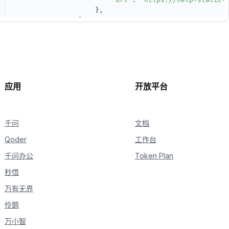
}
,
}
,
{
"type"
:
"text"
,
"text"
:
"请仅输出图像
]
,
}
,
]
,
)
print
(
completion
.
choices
[
0
]
.
message
.
content
)
应用
开放平台
千问
文档
Qoder
工作台
千问办公
Token Plan
秒悟
万有无界
伶鹊
万小智