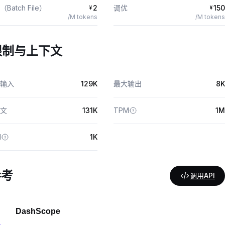
Batch File）
2
调优
150
¥
¥
/M tokens
/M tokens
限制与上下文
输入
129K
最大输出
8K
文
131K
TPM
1M
M
1K
参考
调用API
DashScope