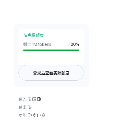
免费额度
剩余 1M tokens
100
%
登录后查看实际额度
输入
:
输出
:
功能
: