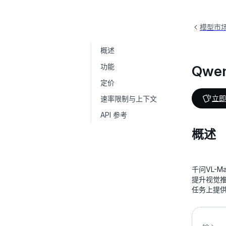
模型市
概述
Qwen-VL-Max
qwen-vl-max
功能
Qwe
定价
立即
速率限制与上下文
API 参考
概述
千问VL-
提升视觉
任务上提