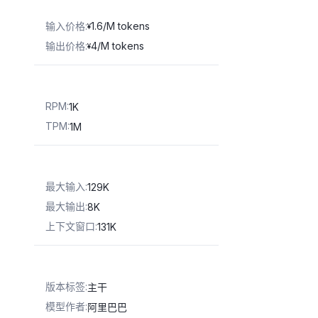
输入价格
:
1.6/M tokens
¥
输出价格
:
4/M tokens
¥
RPM
:
1K
TPM
:
1M
最大输入
:
129K
最大输出
:
8K
上下文窗口
:
131K
版本标签
:
主干
模型作者
:
阿里巴巴