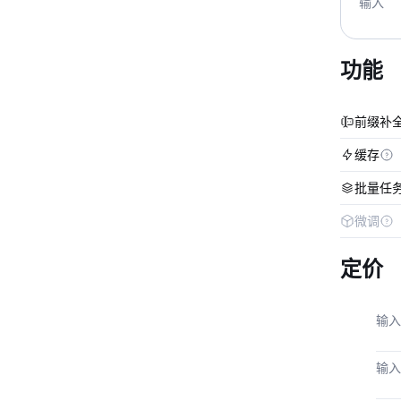
输入
功能
前缀补
缓存
批量任
微调
定价
输入
输入