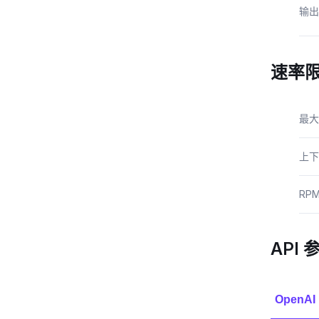
输出（
速率
最大
上下
RP
API 
OpenAI