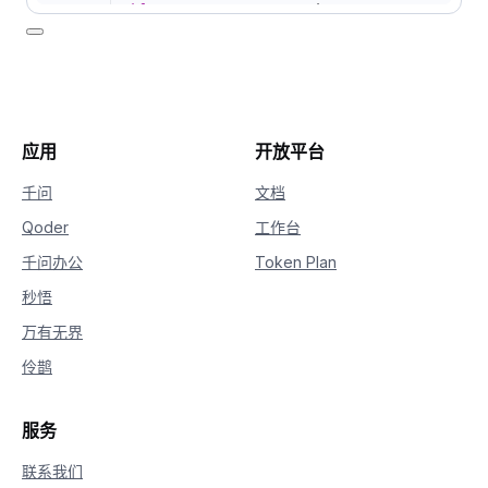
20
if
 response
.
status_code 
==
200
:
21
# 打印思考过程
22
print
(
"="
*
20
+
"思考过程"
+
"="
*
20
23
print
(
response
.
output
.
choices
[
0
]
.
mess
24
25
# 打印回复
26
print
(
"="
*
20
+
"完整回复"
+
"="
*
20
应用
开放平台
27
print
(
response
.
output
.
choices
[
0
]
.
mess
28
else
:
千问
文档
29
print
(
f"HTTP返回码：
{
response
.
status_c
Qoder
工作台
30
print
(
f"错误码：
{
response
.
code
}
"
)
31
print
(
f"错误信息：
{
response
.
message
}
"
)
千问办公
Token Plan
秒悟
万有无界
伶鹊
服务
联系我们