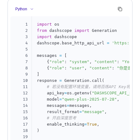
Python
1
import
2
from
 dashscope 
import
3
import
 dashscope

4
dashscope
.
base_http_api_url 
=
'https://da
5
6
messages 
=
[
7
{
"role"
:
"system"
,
"content"
:
"You ar
8
{
"role"
:
"user"
,
"content"
:
"你是谁？"
9
]
10
response 
=
 Generation
.
call
(
11
# 若没有配置环境变量，请用百炼API Key将下行替换为
12
    api_key
=
os
.
getenv
(
"DASHSCOPE_API_KEY"
13
    model
=
"qwen-plus-2025-07-28"
,
14
    messages
=
messages
,
15
    result_format
=
"message"
,
16
# 开启深度思考
17
    enable_thinking
=
True
,
18
)
19