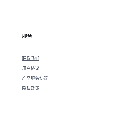
.
reasoning_content 
is
not
None
:
lush
=
True
)
服务
20
)
联系我们
用户协议
产品服务协议
隐私政策