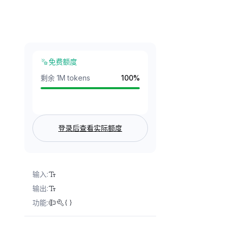
免费额度
剩余 1M tokens
100
%
登录后查看实际额度
输入
:
输出
:
功能
: