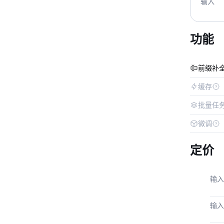
输入
功能
前缀补
缓存
批量任
微调
定价
输入
输入