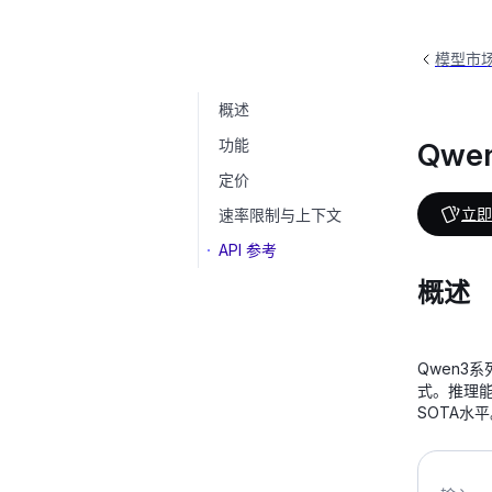
模型市
概述
Qwen-Plus
qwen-plus-2025-04-28
功能
Qwen
定价
立即
速率限制与上下文
API 参考
概述
Qwen3
式。推理能
SOTA水