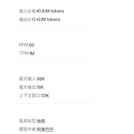
输入价格
:
0.8/M tokens
¥
输出价格
:
2/M tokens
¥
RPM
:
60
TPM
:
1M
最大输入
:
98K
最大输出
:
16K
上下文窗口
:
131K
版本标签
:
快照
模型作者
:
阿里巴巴