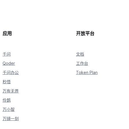
continue
    delta 
=
 chunk
.
choices
[
0
]
.
delta

if
hasattr
(
delta
,
"reasoning_content"
)
and
 delta
if
not
 is_answering
:
print
(
delta
.
reasoning_content
,
 end
=
""
,
 f
if
hasattr
(
delta
,
"content"
)
and
 delta
.
content
:
应用
开放平台
if
not
 is_answering
:
print
(
"\n"
+
"="
*
20
+
"完整回复"
+
"="
*
            is_answering 
=
True
千问
print
(
delta
.
content
,
 end
文档
=
""
,
 flush
=
True
)
Qoder
工作台
千问办公
Token Plan
秒悟
万有无界
伶鹊
万小智
万镜一刻