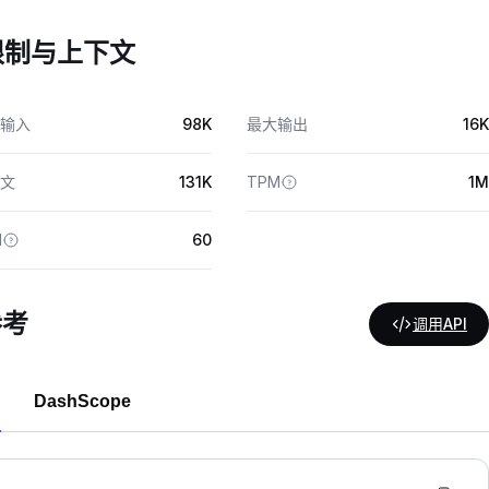
限制与上下文
输入
98K
最大输出
16K
文
131K
TPM
1M
M
60
参考
调用API
DashScope