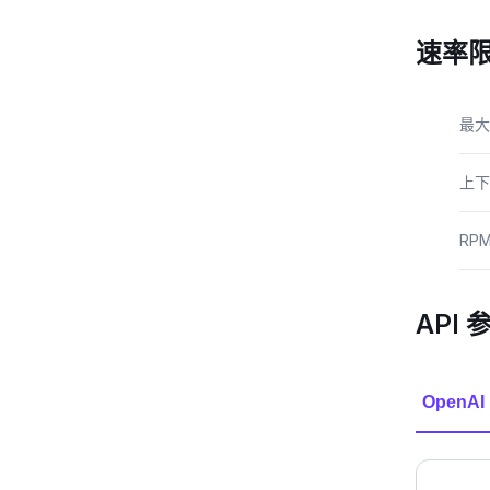
速率
最大
上下
RP
API 
OpenAI