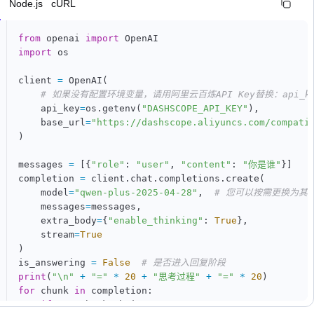
n
Node.js
cURL
from
 openai 
import
import
 os

client 
=
 OpenAI
(
# 如果没有配置环境变量，请用阿里云百炼API Key替换：api_key
    api_key
=
os
.
getenv
(
"DASHSCOPE_API_KEY"
)
,
    base_url
=
"https://dashscope.aliyuncs.com/compati
)
messages 
=
[
{
"role"
:
"user"
,
"content"
:
"你是谁"
}
]
completion 
=
 client
.
chat
.
completions
.
create
(
    model
=
"qwen-plus-2025-04-28"
,
# 您可以按需更换为其
    messages
=
messages
,
    extra_body
=
{
"enable_thinking"
:
True
}
,
    stream
=
True
)
is_answering 
=
False
# 是否进入回复阶段
print
(
"\n"
+
"="
*
20
+
"思考过程"
+
"="
*
20
)
for
 chunk 
in
 completion
:
if
not
 chunk
.
choices
: