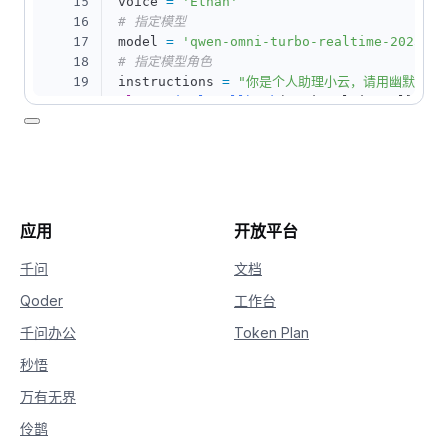
15
voice 
=
'Ethan'
16
# 指定模型
17
model 
=
'qwen-omni-turbo-realtime-2025-05
18
# 指定模型角色
19
instructions 
=
"你是个人助理小云，请用幽默风趣
20
class
SimpleCallback
(
OmniRealtimeCallback
21
def
__init__
(
self
,
 pya
)
:
22
        self
.
pya 
=
 pya

23
        self
.
out 
=
None
24
def
on_open
(
self
)
:
25
# 初始化音频输出流
26
        self
.
out 
=
 self
.
pya
.
open
(
应用
开放平台
27
format
=
pyaudio
.
paInt16
,
28
            channels
=
1
,
千问
文档
29
            rate
=
24000
,
Qoder
工作台
30
            output
=
True
31
)
千问办公
Token Plan
32
def
on_event
(
self
,
 response
)
:
33
if
 response
[
'type'
]
==
'response.
秒悟
34
# 播放音频
万有无界
35
            self
.
out
.
write
(
base64
.
b64deco
36
elif
 response
[
'type'
]
==
'convers
伶鹊
37
# 打印转录文本