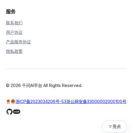
38
print
(
f"[User] 
{
response
[
'tra
39
elif
 response
[
'type'
]
==
'respons
服务
40
# 打印助手回复文本
41
print
(
f"[LLM] 
{
response
[
'tran
联系我们
42
用户协议
43
# 1. 初始化音频设备
44
pya 
=
 pyaudio
.
PyAudio
(
)
产品服务协议
45
# 2. 创建回调函数和会话
隐私政策
46
callback 
=
 SimpleCallback
(
pya
)
47
conv 
=
 OmniRealtimeConversation
(
model
=
mod
48
# 3. 建立连接并配置会话
49
conv
.
connect
(
)
50
conv
.
update_session
(
output_modalities
=
[
Mu
51
# 4. 初始化音频输入流
© 2026 千问AI平台 All Rights Reserved.
52
mic 
=
 pya
.
open
(
format
=
pyaudio
.
paInt16
,
 ch
53
# 5. 主循环处理音频输入
54
print
(
"对话已开始，对着麦克风说话 (Ctrl+C 退出)
浙ICP备2023034206号-53
浙公网安备33000002000100号
55
try
:
56
while
True
:
57
        audio_data 
=
 mic
.
read
(
3200
,
 excep
58
        conv
.
append_audio
(
base64
.
b64encod
亮点
59
        time
.
sleep
(
0.01
)