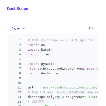
DashScope
Python
1
# 依赖：dashscope >= 1.23.9，pyaudio
2
import
3
import
4
import
 time

5
6
import
7
from
 dashscope
.
audio
.
qwen_omni 
import
 Mul
8
import
 dashscope

9
10
11
url 
=
f'wss://dashscope.aliyuncs.com/api-
12
# 配置 API Key，若没有设置环境变量，请用 API Key 
13
dashscope
.
api_key 
=
 os
.
getenv
(
'DASHSCOPE_
14
# 指定音色