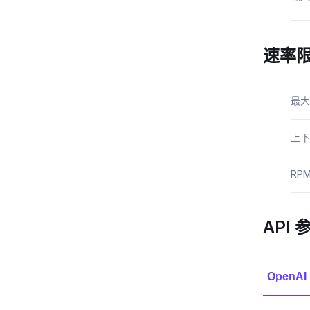
速率
最大
上下
RP
API 
OpenAI