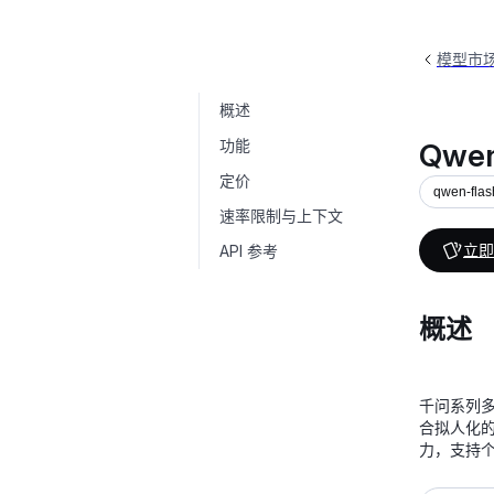
模型市
概述
Qwen-Flash-Character
qwen-flash-c
功能
Qwen
定价
qwen-flas
速率限制与上下文
立即
API 参考
概述
千问系列
合拟人化
力，支持