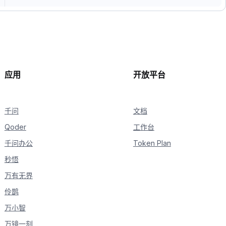
应用
开放平台
千问
文档
Qoder
工作台
千问办公
Token Plan
秒悟
万有无界
伶鹊
万小智
万镜一刻