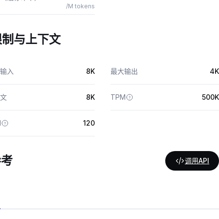
/M tokens
限制与上下文
输入
8K
最大输出
4K
文
8K
TPM
500K
M
120
参考
调用API