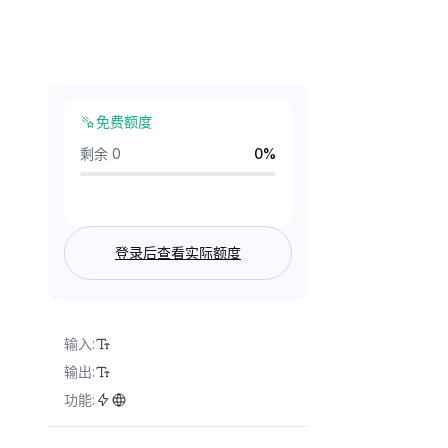
免费额度
剩余 0
0
%
登录后查看实际额度
输入
:
输出
:
功能
: