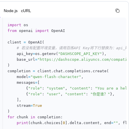
n
Node.js
cURL
import
from
 openai 
import
 OpenAI

client 
=
 OpenAI
(
# 若没有配置环境变量，请用百炼API Key将下行替换为：api_key=
    api_key
=
os
.
getenv
(
"DASHSCOPE_API_KEY"
)
,
    base_url
=
"https://dashscope.aliyuncs.com/compati
)
completion 
=
 client
.
chat
.
completions
.
create
(
    model
=
"qwen-flash-character"
,
    messages
=
[
{
"role"
:
"system"
,
"content"
:
"You are a hel
{
"role"
:
"user"
,
"content"
:
"你是谁？"
}
,
]
,
    stream
=
True
)
for
 chunk 
in
 completion
:
print
(
chunk
.
choices
[
0
]
.
delta
.
content
,
 end
=
""
,
 fl