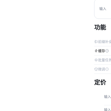
输入
功能
前缀补
缓存
批量任
微调
定价
输入
输入