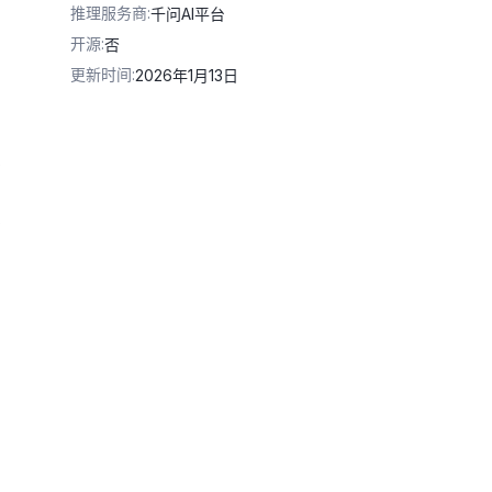
推理服务商
:
千问AI平台
开源
:
否
更新时间
:
2026年1月13日