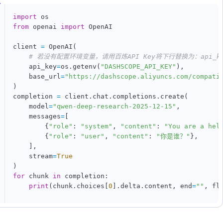
import
from
 openai 
import
 OpenAI

client 
=
 OpenAI
(
# 若没有配置环境变量，请用百炼API Key将下行替换为：api_key=
    api_key
=
os
.
getenv
(
"DASHSCOPE_API_KEY"
)
,
    base_url
=
"https://dashscope.aliyuncs.com/compati
)
completion 
=
 client
.
chat
.
completions
.
create
(
    model
=
"qwen-deep-research-2025-12-15"
,
    messages
=
[
{
"role"
:
"system"
,
"content"
:
"You are a hel
{
"role"
:
"user"
,
"content"
:
"你是谁？"
}
,
]
,
    stream
=
True
)
for
 chunk 
in
 completion
:
print
(
chunk
.
choices
[
0
]
.
delta
.
content
,
 end
=
""
,
 fl