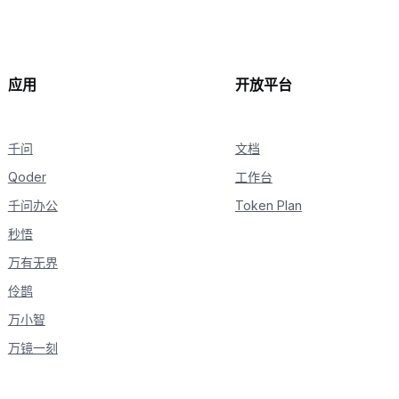
应用
开放平台
千问
文档
Qoder
工作台
千问办公
Token Plan
秒悟
万有无界
伶鹊
万小智
万镜一刻