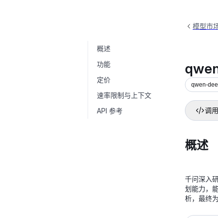
模型市
概述
qwen-deep-research
qwen-deep-res
功能
qwen
定价
qwen-dee
速率限制与上下文
API 参考
调用
概述
千问深入
划能力，
析，最终