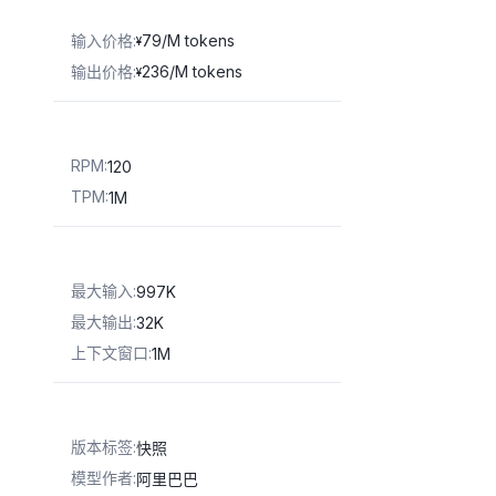
输入价格
:
79/M tokens
¥
输出价格
:
236/M tokens
¥
RPM
:
120
TPM
:
1M
最大输入
:
997K
最大输出
:
32K
上下文窗口
:
1M
版本标签
:
快照
模型作者
:
阿里巴巴