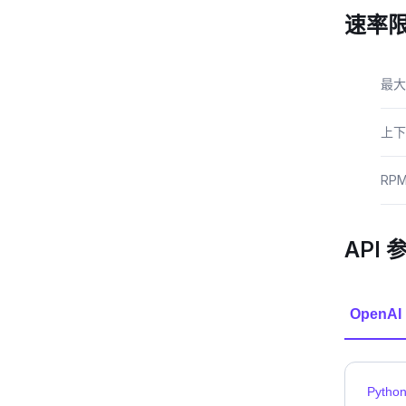
速率
最大
上下
RP
API 
OpenAI
Pytho