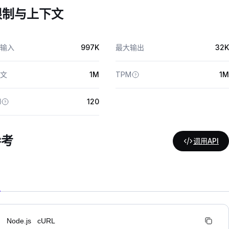
限制与上下文
输入
997K
最大输出
32K
文
1M
TPM
1M
M
120
参考
调用API
n
Node.js
cURL