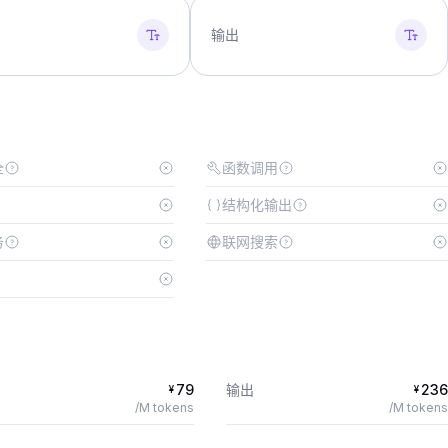
输出
全
函数调用
结构化输出
务
联网搜索
79
输出
236
¥
¥
/M tokens
/M tokens