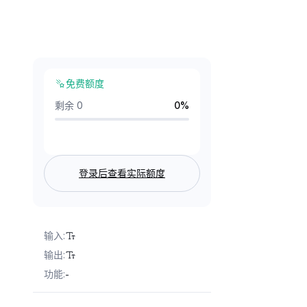
免费额度
剩余 0
0
%
登录后查看实际额度
输入
:
输出
:
功能
:
-