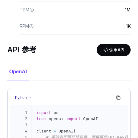
TPM
1M
RPM
1K
API 参考
调用API
OpenAI
Python
1
import
2
from
 openai 
import
 OpenAI

3
4
client 
=
 OpenAI
(
5
# 若没有配置环境变量，请用百炼API Key将下行替换为