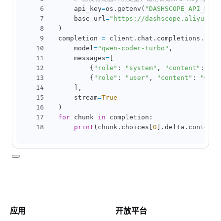
6
    api_key
=
os
.
getenv
(
"DASHSCOPE_API_KEY"
7
    base_url
=
"https://dashscope.aliyuncs.
8
)
9
completion 
=
 client
.
chat
.
completions
.
crea
10
    model
=
"qwen-coder-turbo"
,
11
    messages
=
[
12
{
"role"
:
"system"
,
"content"
:
"Yo
13
{
"role"
:
"user"
,
"content"
:
"你是
14
]
,
15
    stream
=
True
16
)
17
for
 chunk 
in
 completion
:
18
print
(
chunk
.
choices
[
0
]
.
delta
.
content
,
应用
开放平台