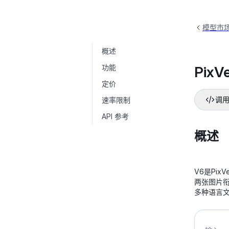
模型市
概述
PixVerse V6
pixverse/pixverse-v6-kf2v
功能
PixV
定价
速率限制
调用
API 参考
概述
V6是Pi
两张图片衔
多种语言