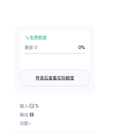
免费额度
剩余 0
0
%
登录后查看实际额度
输入
:
输出
:
功能
:
-