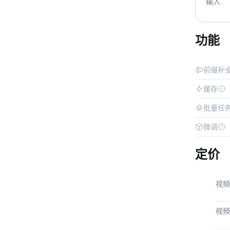
输入
功能
前缀补
缓存
批量任
微调
定价
视频
视频