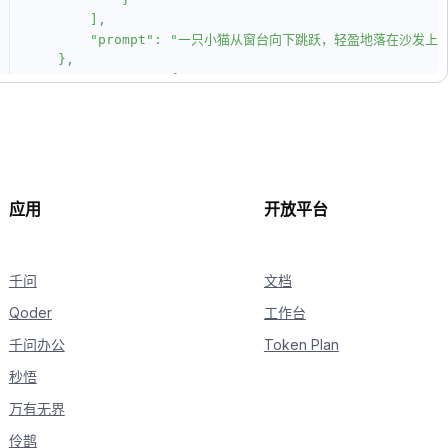
        ],

        "prompt": "一只小猫从窗台向下跳跃，轻盈地落在沙发
    },

    "parameters": {

        "resolution": "720P",

        "duration": 5,

        "watermark": false

    }

}'
应用
开放平台
千问
文档
Qoder
工作台
千问办公
Token Plan
秒悟
万有无界
伶鹊