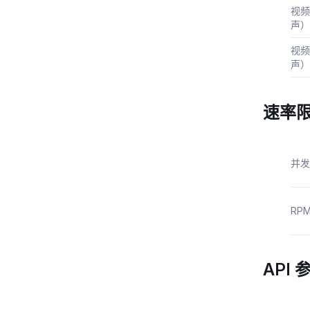
视频
声）
视频
声）
速率
并发
RP
API 