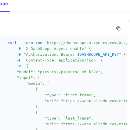
ope
curl
--location
'https://dashscope.aliyuncs.com/api/
-H
'X-DashScope-Async: enable'
\
-H
"Authorization: Bearer 
$DASHSCOPE_API_KEY
"
\
-H
'Content-Type: application/json'
\
-d
'{

    "model": "pixverse/pixverse-v6-kf2v",

    "input": {

        "media": [

            {

                "type": "first_frame",

                "url": "https://wanx.alicdn.com/mater
            },

            {

                "type": "last_frame",

                "url": "https://wanx.alicdn.com/mater
            }
