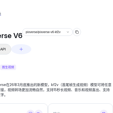
场
pixverse/pixverse-v6-kf2v
erse V6
API
图生视频
xVerse在26年3月底推出的新模型，kf2v（首尾帧生成视频）模型可将任意
接，视频转场更加流畅自然，支持15秒长视频、音乐和视频直出、支持
文字。