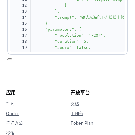
12
            }

13
        ],

14
        "prompt": "镜头从海龟下方缓缓上移
15
    },

16
    "parameters": {

17
        "resolution": "720P",

18
        "duration": 5,

19
        "audio": false,

20
        "watermark": true

21
    }

22
}'
应用
开放平台
千问
文档
Qoder
工作台
千问办公
Token Plan
秒悟