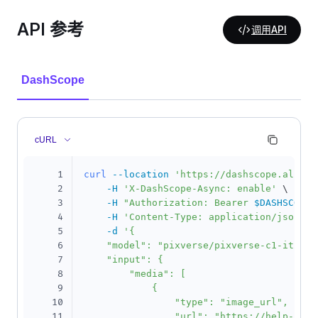
API 参考
调用API
DashScope
cURL
1
curl
--location
'https://dashscope.aliyun
2
-H
'X-DashScope-Async: enable'
\
3
-H
"Authorization: Bearer 
$DASHSCOPE_
4
-H
'Content-Type: application/json'
\
5
-d
'{

6
    "model": "pixverse/pixverse-c1-it2v",

7
    "input": {

8
        "media": [

9
            {

10
                "type": "image_url",

11
                "url": "https://help-stat