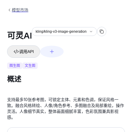
模型市场
kling/kling-v3-image-generation
可灵AI
调用API
图生图
文生图
概述
支持最多10张参考图，可锁定主体、元素和色调，保证风格一
致。融合风格转绘、人像/角色参考、多图融合及局部重绘，操作
灵活。人像细节真实，整体画面细腻丰富，色彩氛围兼具影视
感。