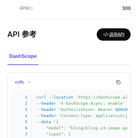
RPM
300
API 参考
调用API
DashScope
cURL
1
curl
--location
'https://dashscope.aliyun
2
--header
'X-DashScope-Async: enable'
\
3
--header
"Authorization: Bearer 
$DASHSCOP
4
--header
'Content-Type: application/json'
5
--data
'{

6
    "model": "kling/kling-v3-image-generat
7
    "input": {
