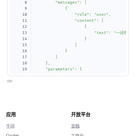
8
        "messages": [

9
            {

10
                "role": "user",

11
                "content": [

12
                    {

13
                        "text": "
14
                    }

15
                ]

16
            }

17
        ]

18
    },

19
    "parameters": {

20
        "n": 1,

21
        "aspect_ratio": "1:1",

22
        "resolution": "1k"

23
    }

24
}'
应用
开放平台
千问
文档
Qoder
工作台