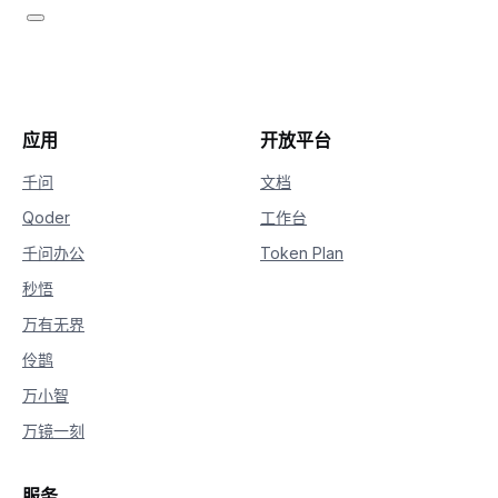
21
if
not
 is_answering
:
22
print
(
delta
.
reasoning_con
23
# 收到content，开始进行回复
24
if
hasattr
(
delta
,
"content"
)
and
 
25
if
not
 is_answering
:
26
print
(
"\n"
+
"="
*
20
+
应用
开放平台
27
                is_answering 
=
True
28
print
(
delta
.
content
,
 end
=
""
,
 
千问
文档
Qoder
工作台
千问办公
Token Plan
秒悟
万有无界
伶鹊
万小智
万镜一刻
服务