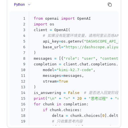
Python
1
from
 openai 
import
2
import
 os

3
client 
=
 OpenAI
(
4
# 如果没有配置环境变量，请用阿里云百炼API Key替
5
    api_key
=
os
.
getenv
(
"DASHSCOPE_API_KEY"
6
    base_url
=
"https://dashscope.aliyuncs.
7
)
8
messages 
=
[
{
"role"
:
"user"
,
"content"
:
9
completion 
=
 client
.
chat
.
completions
.
crea
10
    model
=
"kimi-k2.7-code"
,
11
    messages
=
messages
,
12
    stream
=
True
13
)
14
is_answering 
=
False
# 是否进入回复阶段
15
print
(
"\n"
+
"="
*
20
+
"思考过程"
+
"="
*
16
for
 chunk 
in
 completion
:
17
if
 chunk
.
choices
:
18
        delta 
=
 chunk
.
choices
[
0
]
.
delta

19
# 只收集思考内容
20
if
hasattr
(
delta
,
"reasoning_cont