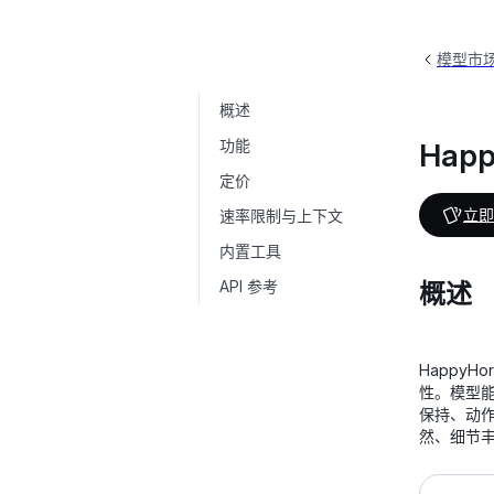
模型市
概述
HappyHorse-I2V
happyhorse-1.1-i2v
功能
Happ
定价
立即
速率限制与上下文
内置工具
API 参考
概述
HappyH
性。模型能
保持、动
然、细节