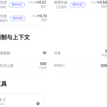
生成
0.45
0.27
视频生成
0.9
0.54
¥
¥
¥
¥
限时6折
限时6折
每秒
每秒
80P）
（720P）
生成
1.2
0.72
¥
¥
限时6折
每秒
080P）
限制与上下文
5
思维链
1K
并发
并发
500
队列上限
RPM
300
个任务
工具
索
rch