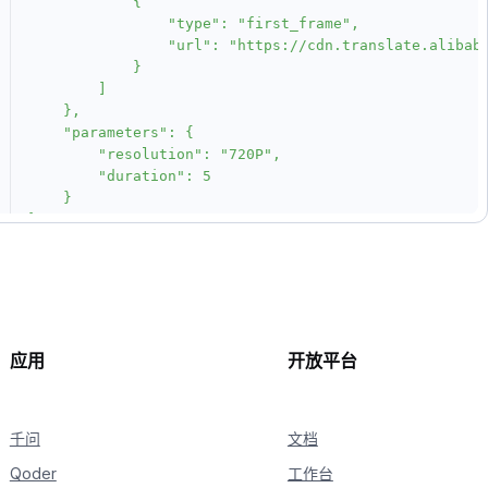
            {

                "type": "first_frame",

                "url": "https://cdn.translate.alibaba
            }

        ]

    },

    "parameters": {

        "resolution": "720P",

        "duration": 5

    }

}'
应用
开放平台
千问
文档
Qoder
工作台