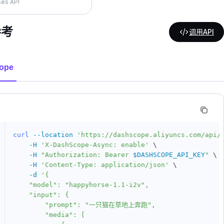
es API
参考
调用API
ope
curl
--location
'https://dashscope.aliyuncs.com/api/
-H
'X-DashScope-Async: enable'
\
-H
"Authorization: Bearer 
$DASHSCOPE_API_KEY
"
\
-H
'Content-Type: application/json'
\
-d
'{

    "model": "happyhorse-1.1-i2v",

    "input": {

        "prompt": "一只猫在草地上奔跑",

        "media": [
