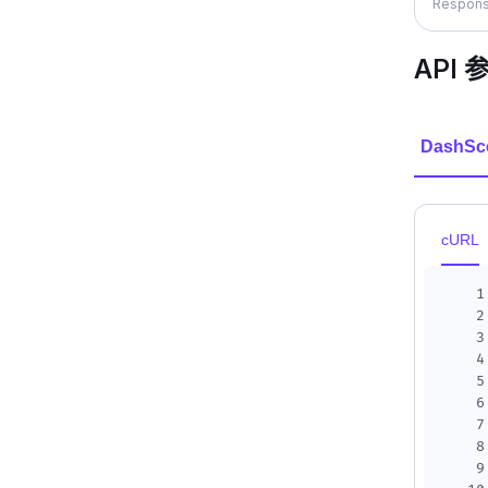
Respons
API 
DashSc
cURL
1
2
3
4
5
6
7
8
9