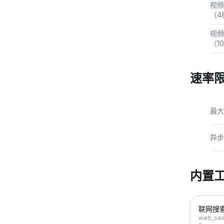
视频
（4
视频
（1
速率
最大
异步
内置
联网搜
web_sea