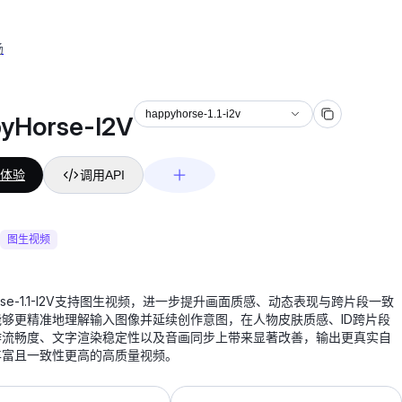
场
happyhorse-1.1-i2v
yHorse-I2V
体验
调用API
图生视频
orse-1.1-I2V支持图生视频，进一步提升画面质感、动态表现与跨片段一致
够更精准地理解输入图像并延续创作意图，在人物皮肤质感、ID跨片段
作流畅度、文字渲染稳定性以及音画同步上带来显著改善，输出更真实自
丰富且一致性更高的高质量视频。