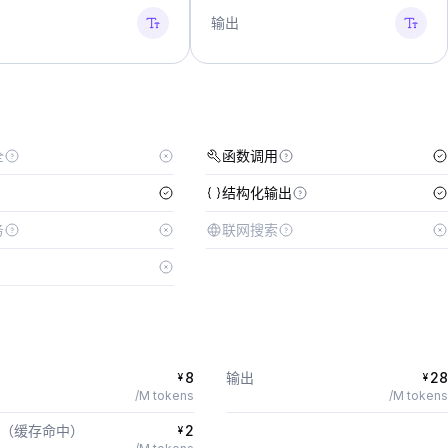
输出
全
函数调用
结构化输出
务
联网搜索
8
输出
28
¥
¥
/M tokens
/M tokens
（缓存命中）
2
¥