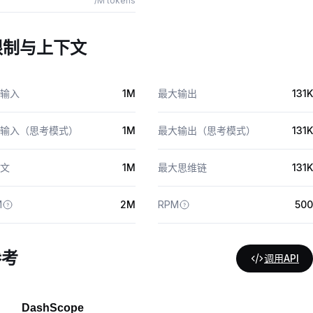
/M tokens
限制与上下文
输入
1M
最大输出
131K
输入（思考模式）
1M
最大输出（思考模式）
131K
文
1M
最大思维链
131K
M
2M
RPM
500
参考
调用API
DashScope