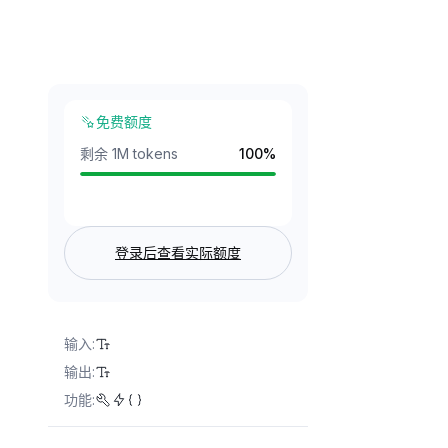
免费额度
剩余 1M tokens
100
%
登录后查看实际额度
输入
:
输出
:
功能
: