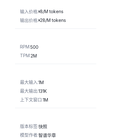
输入价格
:
8/M tokens
¥
输出价格
:
28/M tokens
¥
RPM
:
500
TPM
:
2M
最大输入
:
1M
最大输出
:
131K
上下文窗口
:
1M
版本标签
:
快照
模型作者
:
智谱华章