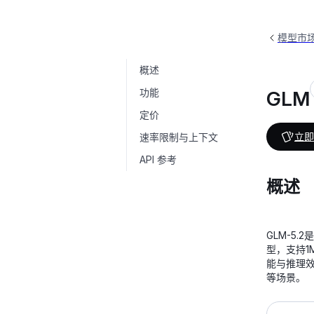
模型市
概述
GLM
glm-5.2
功能
GLM
定价
立即
速率限制与上下文
API 参考
概述
GLM-5.
型，支持
能与推理
等场景。