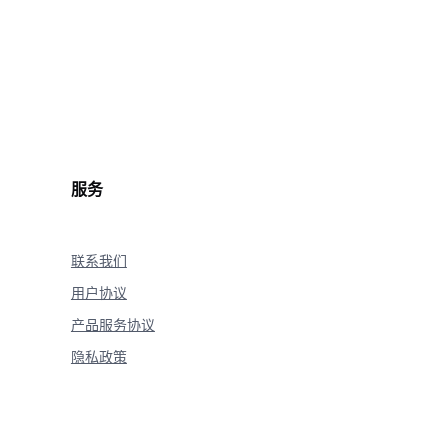
elta
.
reasoning_content 
is
not
None
:
"
,
 flush
=
True
)
nt
:
="
*
20
)
服务
联系我们
用户协议
产品服务协议
隐私政策