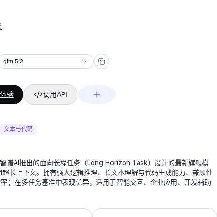
场
glm-5.2
体验
调用API
文本与代码
2是智谱AI推出的面向长程任务（Long Horizon Task）设计的最新旗舰模
1M超长上下文。拥有强大逻辑推理、长文本理解与代码生成能力、兼顾性
效率；在多任务基准中表现优异，适用于智能交互、企业应用、开发辅助