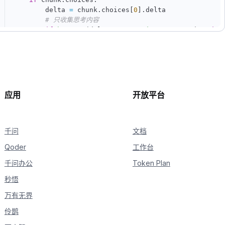
        delta 
=
 chunk
.
choices
[
0
]
.
delta

# 只收集思考内容
if
hasattr
(
delta
,
"reasoning_content"
)
and
 d
if
not
 is_answering
:
print
(
delta
.
reasoning_content
,
 end
=
"
# 收到content，开始进行回复
if
hasattr
(
delta
,
"content"
)
and
 delta
.
conte
if
not
 is_answering
:
print
(
"\n"
+
"="
*
20
+
"完整回复"
+
"
应用
开放平台
                is_answering 
=
True
print
(
delta
.
content
,
 end
=
""
,
 flush
=
True
)
千问
文档
Qoder
工作台
千问办公
Token Plan
秒悟
万有无界
伶鹊