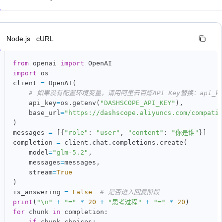
n
Node.js
cURL
from
 openai 
import
import
 os

client 
=
 OpenAI
(
# 如果没有配置环境变量，请用阿里云百炼API Key替换：api_key
    api_key
=
os
.
getenv
(
"DASHSCOPE_API_KEY"
)
,
    base_url
=
"https://dashscope.aliyuncs.com/compati
)
messages 
=
[
{
"role"
:
"user"
,
"content"
:
"你是谁"
}
]
completion 
=
 client
.
chat
.
completions
.
create
(
    model
=
"glm-5.2"
,
    messages
=
messages
,
    stream
=
True
)
is_answering 
=
False
# 是否进入回复阶段
print
(
"\n"
+
"="
*
20
+
"思考过程"
+
"="
*
20
)
for
 chunk 
in
 completion
:
if
 chunk
.
choices
: