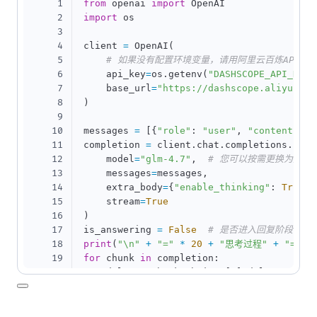
1
from
 openai 
import
2
import
 os

3
4
client 
=
 OpenAI
(
5
# 如果没有配置环境变量，请用阿里云百炼API Key替
6
    api_key
=
os
.
getenv
(
"DASHSCOPE_API_KEY"
7
    base_url
=
"https://dashscope.aliyuncs.
8
)
9
10
messages 
=
[
{
"role"
:
"user"
,
"content"
:
11
completion 
=
 client
.
chat
.
completions
.
crea
12
    model
=
"glm-4.7"
,
# 您可以按需更换为其它
13
    messages
=
messages
,
14
    extra_body
=
{
"enable_thinking"
:
True
}
,
15
    stream
=
True
16
)
17
is_answering 
=
False
# 是否进入回复阶段
18
print
(
"\n"
+
"="
*
20
+
"思考过程"
+
"="
*
19
for
 chunk 
in
 completion
:
20
    delta 
=
 chunk
.
choices
[
0
]
.
delta

21
if
hasattr
(
delta
,
"reasoning_content"
22
if
not
 is_answering
:
23
print
(
delta
.
reasoning_content