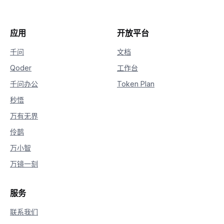
24
if
hasattr
(
delta
,
"content"
)
and
 delt
25
if
not
 is_answering
:
26
print
(
"\n"
+
"="
*
20
+
"完整
应用
开放平台
27
            is_answering 
=
True
28
print
(
delta
.
content
,
 end
=
""
,
 flus
千问
文档
Qoder
工作台
千问办公
Token Plan
秒悟
万有无界
伶鹊
万小智
万镜一刻
服务
联系我们