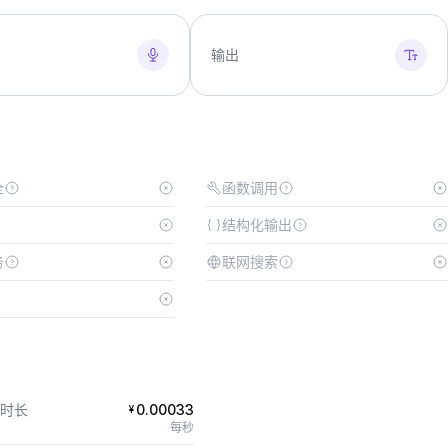
输出
全
函数调用
结构化输出
务
联网搜索
时长
0.00033
¥
每秒