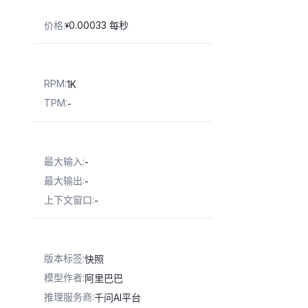
价格
:
0.00033 每秒
¥
RPM
:
1K
TPM
:
-
最大输入
:
-
最大输出
:
-
上下文窗口
:
-
版本标签
:
快照
模型作者
:
阿里巴巴
推理服务商
:
千问AI平台