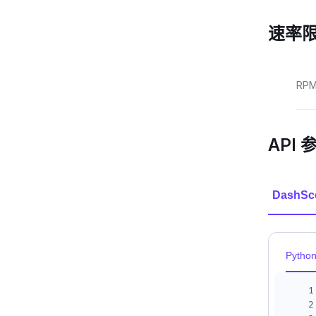
速率
RP
API 
DashSc
Pytho
1
2