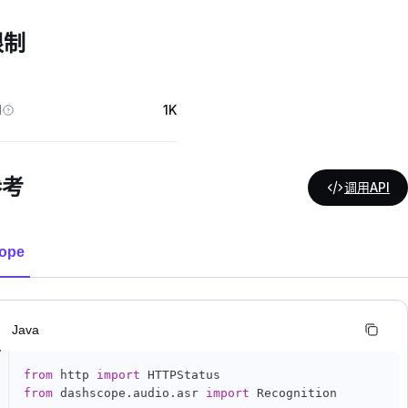
限制
M
1K
参考
调用API
ope
n
Java
from
 http 
import
from
 dashscope
.
audio
.
asr 
import
 Recognition
