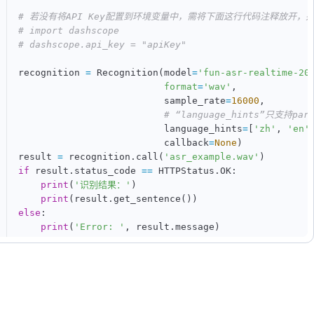
# 若没有将API Key配置到环境变量中，需将下面这行代码注释放开，并将a
# import dashscope
# dashscope.api_key = "apiKey"
recognition 
=
 Recognition
(
model
=
'fun-asr-realtime-20
format
=
'wav'
,
                          sample_rate
=
16000
,
# “language_hints”只支持para
                          language_hints
=
[
'zh'
,
'en'
                          callback
=
None
)
result 
=
 recognition
.
call
(
'asr_example.wav'
)
if
 result
.
status_code 
==
 HTTPStatus
.
OK
:
print
(
'识别结果：'
)
print
(
result
.
get_sentence
(
)
)
else
:
print
(
'Error: '
,
 result
.
message
)
print
(
'[Metric] requestId: {}, first package delay ms:
.
format
(
        recognition
.
get_last_request_id
(
)
,
        recognition
.
get_first_package_delay
(
)
,