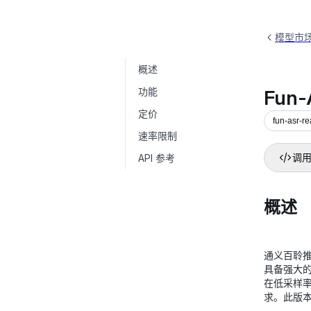
模型市
概述
Fun-ASR实时语音识别
fun-asr-realtime
功能
Fun
定价
fun-asr-r
速率限制
API 参考
调用
概述
通义百聆
具备强大
在低采样
求。此版本