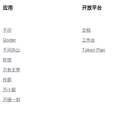
        recognition
.
get_last_package_delay
(
)
,
应用
开放平台
)
)
千问
文档
Qoder
工作台
千问办公
Token Plan
秒悟
万有无界
伶鹊
万小智
万镜一刻