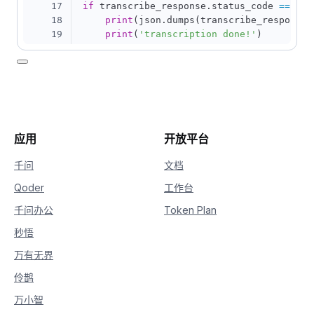
17
if
 transcribe_response
.
status_code 
==
 HTT
18
print
(
json
.
dumps
(
transcribe_response
.
19
print
(
'transcription done!'
)
应用
开放平台
千问
文档
Qoder
工作台
千问办公
Token Plan
秒悟
万有无界
伶鹊
万小智