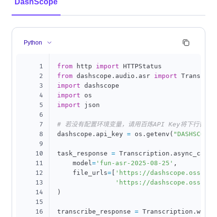
DashScope
Python
1
from
 http 
import
2
from
 dashscope
.
audio
.
asr 
import
3
import
4
import
5
import
 json

6
7
# 若没有配置环境变量，请用百炼API Key将下行替换为：das
8
dashscope
.
api_key 
=
 os
.
getenv
(
"DASHSCOPE_
9
10
task_response 
=
 Transcription
.
async_call
(
11
    model
=
'fun-asr-2025-08-25'
,
12
    file_urls
=
[
'https://dashscope.oss-cn-
13
'https://dashscope.oss-cn-
14
)
15
16
transcribe_response 
=
 Transcription
.
wait
(