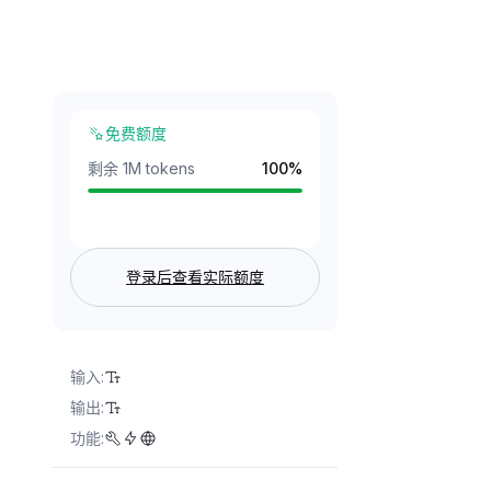
免费额度
剩余 1M tokens
100
%
登录后查看实际额度
输入
:
输出
:
功能
: