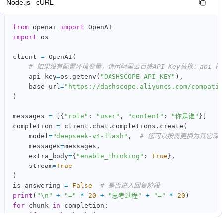
n
Node.js
cURL
from
 openai 
import
import
 os

client 
=
 OpenAI
(
# 如果没有配置环境变量，请用阿里云百炼API Key替换：api_key
    api_key
=
os
.
getenv
(
"DASHSCOPE_API_KEY"
)
,
    base_url
=
"https://dashscope.aliyuncs.com/compati
)
messages 
=
[
{
"role"
:
"user"
,
"content"
:
"你是谁"
}
]
completion 
=
 client
.
chat
.
completions
.
create
(
    model
=
"deepseek-v4-flash"
,
# 您可以按需更换为其它深
    messages
=
messages
,
    extra_body
=
{
"enable_thinking"
:
True
}
,
    stream
=
True
)
is_answering 
=
False
# 是否进入回复阶段
print
(
"\n"
+
"="
*
20
+
"思考过程"
+
"="
*
20
)
for
 chunk 
in
 completion
:
if
not
 chunk
.
choices
: