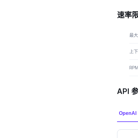
速率
最大
上下
RP
API 
OpenAI