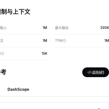
限制与上下文
输入
1M
最大输出
393K
文
1M
TPM
1M
M
15K
参考
调用API
DashScope