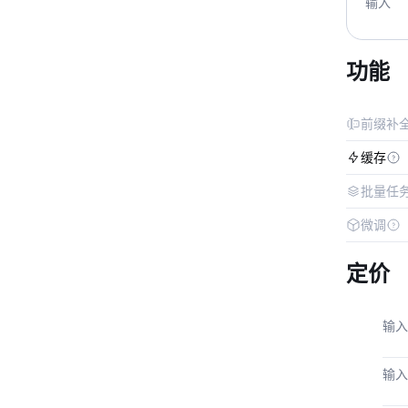
输入
功能
前缀补
缓存
批量任
微调
定价
输入
输入