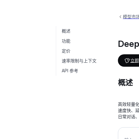
模型市
概述
DeepSeek
deepseek-v4-flash
功能
Deep
定价
立即
速率限制与上下文
API 参考
概述
高效轻量化
速度快、
日常对话、