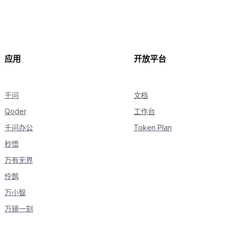
continue
    delta 
=
 chunk
.
choices
[
0
]
.
delta

if
hasattr
(
delta
,
"reasoning_content"
)
and
 delta
if
not
 is_answering
:
print
(
delta
.
reasoning_content
,
 end
=
""
,
 f
if
hasattr
(
delta
,
"content"
)
and
 delta
.
content
:
应用
开放平台
if
not
 is_answering
:
print
(
"\n"
+
"="
*
20
+
"完整回复"
+
"="
*
            is_answering 
=
True
千问
print
(
delta
.
content
,
 end
文档
=
""
,
 flush
=
True
)
Qoder
工作台
千问办公
Token Plan
秒悟
万有无界
伶鹊
万小智
万镜一刻