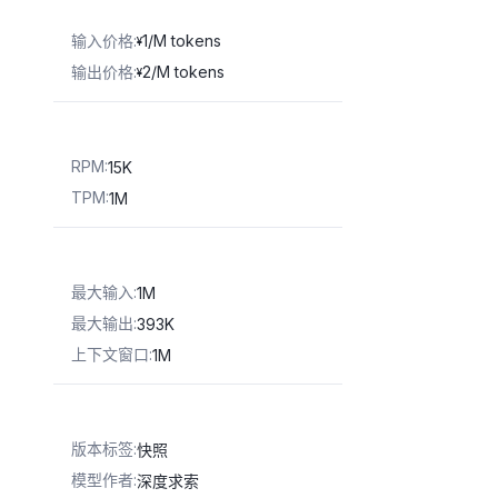
输入价格
:
1/M tokens
¥
输出价格
:
2/M tokens
¥
RPM
:
15K
TPM
:
1M
最大输入
:
1M
最大输出
:
393K
上下文窗口
:
1M
版本标签
:
快照
模型作者
:
深度求索