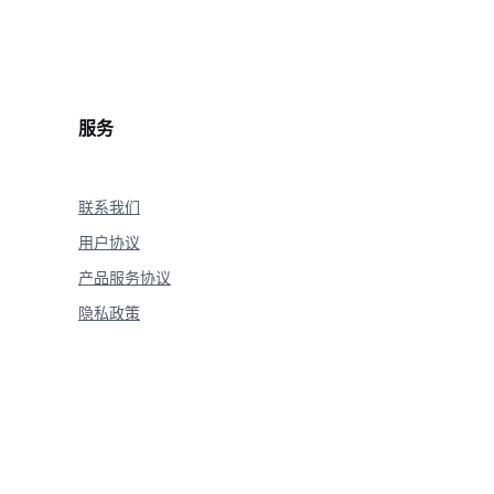
.
reasoning_content 
is
not
None
:
lush
=
True
)
服务
20
)
联系我们
用户协议
产品服务协议
隐私政策