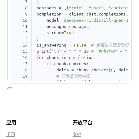
7
)
8
messages 
=
[
{
"role"
:
"user"
,
"content"
:
9
completion 
=
 client
.
chat
.
completions
.
crea
10
    model
=
"deepseek-r1-distill-qwen-14b"
,
11
    messages
=
messages
,
12
    stream
=
True
13
)
14
is_answering 
=
False
# 是否进入回复阶段
15
print
(
"\n"
+
"="
*
20
+
"思考过程"
+
"="
*
16
for
 chunk 
in
 completion
:
17
if
 chunk
.
choices
:
18
        delta 
=
 chunk
.
choices
[
0
]
.
delta

19
# 只收集思考内容
20
if
hasattr
(
delta
,
"reasoning_cont
21
if
not
 is_answering
:
22
print
(
delta
.
reasoning_con
23
# 收到content，开始进行回复
24
if
hasattr
(
delta
,
"content"
)
and
 
25
if
not
 is_answering
:
26
print
(
"\n"
+
"="
*
20
+
应用
开放平台
27
                is_answering 
=
True
28
print
(
delta
.
content
,
 end
=
""
,
 
千问
文档