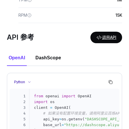
RPM
15K
API 参考
调用API
OpenAI
DashScope
Python
1
from
 openai 
import
2
import
 os

3
client 
=
 OpenAI
(
4
# 如果没有配置环境变量，请用阿里云百炼API Key替
5
    api_key
=
os
.
getenv
(
"DASHSCOPE_API_KEY"
6
    base_url
=
"https://dashscope.aliyuncs.