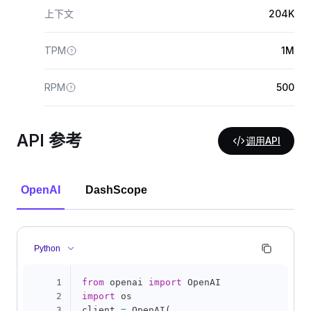
上下文
204K
TPM
1M
RPM
500
API 参考
调用API
OpenAI
DashScope
Python
1
from
 openai 
import
2
import
 os

3
client 
=
 OpenAI
(