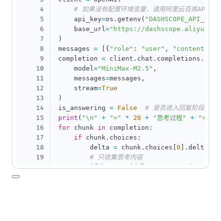
4
# 如果没有配置环境变量，请用阿里云百炼API Key替
5
    api_key
=
os
.
getenv
(
"DASHSCOPE_API_KEY"
6
    base_url
=
"https://dashscope.aliyuncs.
7
)
8
messages 
=
[
{
"role"
:
"user"
,
"content"
:
9
completion 
=
 client
.
chat
.
completions
.
crea
10
    model
=
"MiniMax-M2.5"
,
11
    messages
=
messages
,
12
    stream
=
True
13
)
14
is_answering 
=
False
# 是否进入回复阶段
15
print
(
"\n"
+
"="
*
20
+
"思考过程"
+
"="
*
16
for
 chunk 
in
 completion
:
17
if
 chunk
.
choices
:
18
        delta 
=
 chunk
.
choices
[
0
]
.
delta

19
# 只收集思考内容
20
if
hasattr
(
delta
,
"reasoning_cont
21
if
not
 is_answering
:
22
print
(
delta
.
reasoning_con
23
# 收到content，开始进行回复
24
if
hasattr
(
delta
,
"content"
)
and
 
25
if
not
 is_answering
: