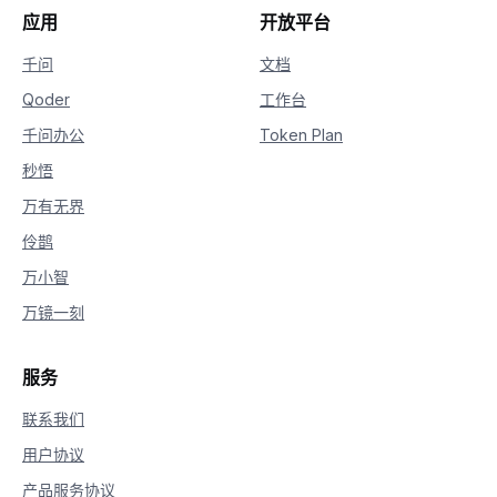
26
print
(
"\n"
+
"="
*
20
+
应用
开放平台
27
                is_answering 
=
True
28
print
(
delta
.
content
,
 end
=
""
,
 
千问
文档
Qoder
工作台
千问办公
Token Plan
秒悟
万有无界
伶鹊
万小智
万镜一刻
服务
联系我们
用户协议
产品服务协议