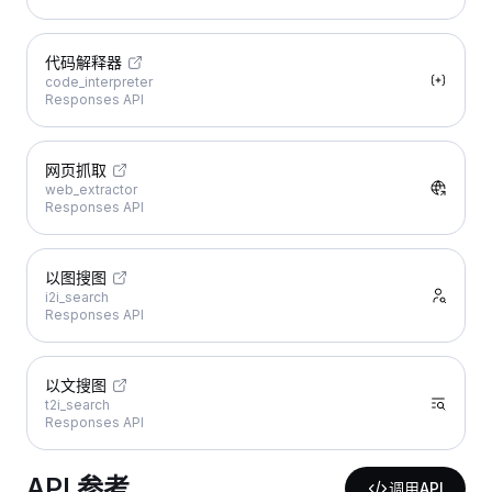
代码解释器
code_interpreter
Responses API
网页抓取
web_extractor
Responses API
以图搜图
i2i_search
Responses API
以文搜图
t2i_search
Responses API
API 参考
调用API