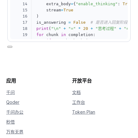
14
    extra_body
=
{
"enable_thinking"
:
True
}
,
15
    stream
=
True
16
)
17
is_answering 
=
False
# 是否进入回复阶段
18
print
(
"\n"
+
"="
*
20
+
"思考过程"
+
"="
*
19
for
 chunk 
in
 completion
:
20
if
not
 chunk
.
choices
:
21
continue
22
    delta 
=
 chunk
.
choices
[
0
]
.
delta

23
if
hasattr
(
delta
,
"reasoning_content"
24
if
not
 is_answering
:
25
print
(
delta
.
reasoning_content
26
if
hasattr
(
delta
,
"content"
)
and
 delt
应用
开放平台
27
if
not
 is_answering
:
28
print
(
"\n"
+
"="
*
20
+
"完整
千问
文档
29
            is_answering 
=
True
Qoder
工作台
30
print
(
delta
.
content
,
 end
=
""
,
 flus
千问办公
Token Plan
秒悟
万有无界