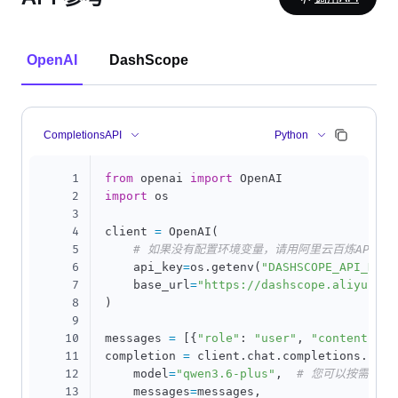
OpenAI
DashScope
CompletionsAPI
Python
1
from
 openai 
import
2
import
 os

3
4
client 
=
 OpenAI
(
5
# 如果没有配置环境变量，请用阿里云百炼API Key替
6
    api_key
=
os
.
getenv
(
"DASHSCOPE_API_KEY"
7
    base_url
=
"https://dashscope.aliyuncs.
8
)
9
10
messages 
=
[
{
"role"
:
"user"
,
"content"
:
11
completion 
=
 client
.
chat
.
completions
.
crea
12
    model
=
"qwen3.6-plus"
,
# 您可以按需更换
13
    messages
=
messages
,